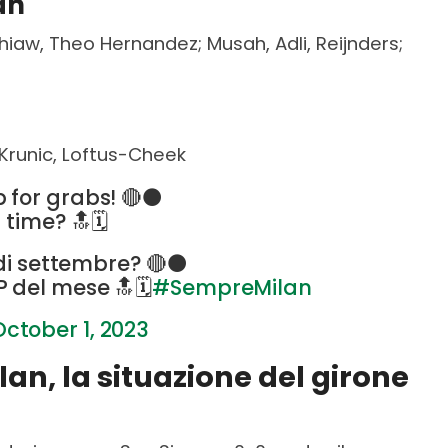
an
hiaw, Theo Hernandez; Musah, Adli, Reijnders;
 Krunic, Loftus-Cheek
 for grabs! 🔴⚫
time? 🔝🗓️
o di settembre? 🔴⚫
 del mese 🔝🗓️
#SempreMilan
October 1, 2023
n, la situazione del girone