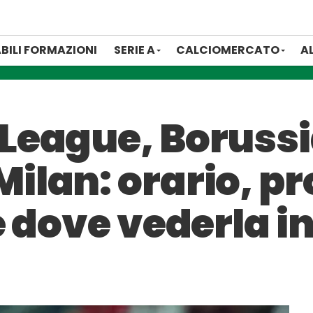
BILI FORMAZIONI
SERIE A
CALCIOMERCATO
A
League, Boruss
lan: orario, pr
 dove vederla in