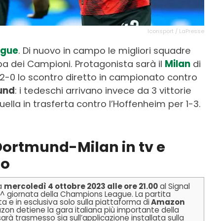
Iconsport / LaPresse
ague
. Di nuovo in campo le migliori squadre
pa dei Campioni. Protagonista sarà il
Milan
di
 2-0 lo scontro diretto in campionato contro
und
: i tedeschi arrivano invece da 3 vittorie
uella in trasferta contro l’Hoffenheim per 1-3.
Dortmund-Milan in tv e
io
ta
mercoledì 4 ottobre 2023 alle ore 21.00
al Signal
2^ giornata della Champions League. La partita
ta e in esclusiva solo sulla piattaforma di
Amazon
zon detiene la gara italiana più importante della
rà trasmesso sia sull’applicazione installata sulla