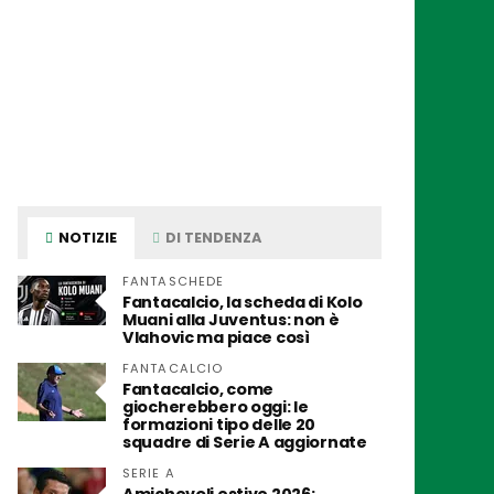
NOTIZIE
DI TENDENZA
FANTASCHEDE
Fantacalcio, la scheda di Kolo
Muani alla Juventus: non è
Vlahovic ma piace così
FANTACALCIO
Fantacalcio, come
giocherebbero oggi: le
formazioni tipo delle 20
squadre di Serie A aggiornate
SERIE A