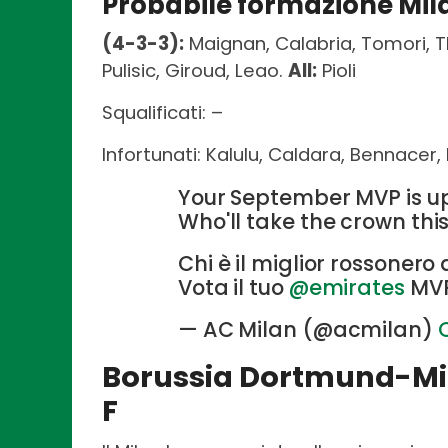
Probabile formazione Mil
(4-3-3):
Maignan, Calabria, Tomori, T
Pulisic, Giroud, Leao.
All:
Pioli
Squalificati: –
Infortunati: Kalulu, Caldara, Bennacer,
Your September MVP is up
Who'll take the crown this 
Chi è il miglior rossoner
Vota il tuo
@emirates
MVP
— AC Milan (@acmilan)
Borussia Dortmund-Mila
F