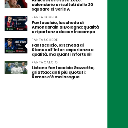
Amichevoli estive 2026:
calendario e risultati delle 20
squadre di Serie A
FANTASCHEDE
Fantacalcio, la scheda di
Amondarain al Bologna: qualità
e ripartenze da centrocampo
FANTASCHEDE
Fantacalcio, la scheda di
Stones all’Inter: esperienza e
qualità, ma quanti infortuni!
FANTACALCIO
Listone fantacalcio Gazzetta,
gli attaccanti più quotati:
Ramos c’è ma insegue