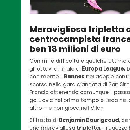
Meravigliosa tripletta 
centrocampista frances
ben 18 milioni di euro
Con mille difficoltà e qualche attimo d
gli ottavi di finale di
Europa League.
L
con merito il
Rennes
nel doppio confro
scorsa nella gara d’andata di San Siro,
Francia ottenendo comunque il passagg
gol Jovic nel primo tempo e Leao nel 
altro – e non gioca nel Milan.
Si tratta di
Benjamin Bourigeaud
, c
una meravigliosa
tripletta
. Il ragazz