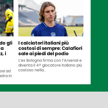
o gli
I calciatori italiani più
da
costosi di sempre: Calafiori
, i
sale ai piedi del podio
L’ex Bologna firma con l’Arsenal e
diventa il 4^ giocatore italiano più
costoso nella...
osi ad
adra in