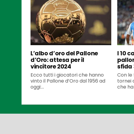
L’albo d’oro del Pallone
I 10 c
d’Oro: attesa per il
pallo
vincitore 2024
sfida
Ecco tutti i giocatori che hanno
Con le 
vinto il Pallone d’Oro dal 1956 ad
tornei 
oggi:...
che han