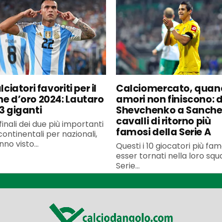
alciatori favoriti per il
Calciomercato, quand
ne d’oro 2024: Lautaro
amori non finiscono: 
 3 giganti
Shevchenko a Sanchez
cavalli di ritorno più
finali dei due più importanti
famosi della Serie A
continentali per nazionali,
no visto...
Questi i 10 giocatori più fam
esser tornati nella loro squ
Serie...