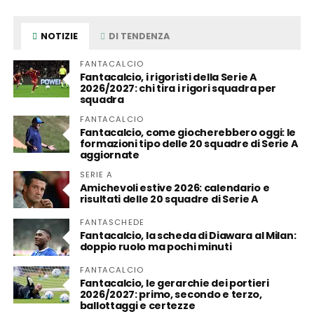
NOTIZIE
DI TENDENZA
FANTACALCIO
Fantacalcio, i rigoristi della Serie A
2026/2027: chi tira i rigori squadra per
squadra
FANTACALCIO
Fantacalcio, come giocherebbero oggi: le
formazioni tipo delle 20 squadre di Serie A
aggiornate
SERIE A
Amichevoli estive 2026: calendario e
risultati delle 20 squadre di Serie A
FANTASCHEDE
Fantacalcio, la scheda di Diawara al Milan:
doppio ruolo ma pochi minuti
FANTACALCIO
Fantacalcio, le gerarchie dei portieri
2026/2027: primo, secondo e terzo,
ballottaggi e certezze