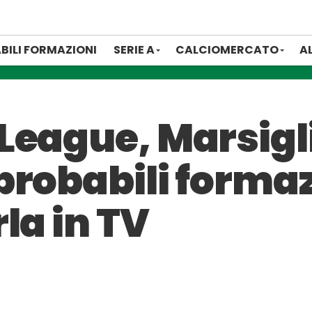
BILI FORMAZIONI
SERIE A
CALCIOMERCATO
A
League, Marsigl
robabili formaz
la in TV