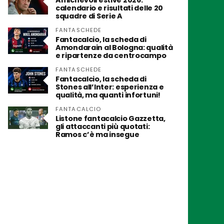
Amichevoli estive 2026:
calendario e risultati delle 20
squadre di Serie A
FANTASCHEDE
Fantacalcio, la scheda di
Amondarain al Bologna: qualità
e ripartenze da centrocampo
FANTASCHEDE
Fantacalcio, la scheda di
Stones all’Inter: esperienza e
qualità, ma quanti infortuni!
FANTACALCIO
Listone fantacalcio Gazzetta,
gli attaccanti più quotati:
Ramos c’è ma insegue