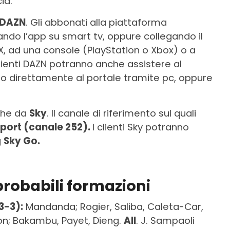
ia.
DAZN
. Gli abbonati alla piattaforma
ando l’app su smart tv, oppure collegando il
X, ad una console (PlayStation o Xbox) o a
clienti DAZN potranno anche assistere al
o direttamente al portale tramite pc, oppure
che da
Sky
. Il canale di riferimento sul quali
Sport (canale 252).
I clienti Sky potranno
g
Sky Go.
robabili formazioni
3-3):
Mandanda; Rogier, Saliba, Caleta-Car,
on; Bakambu, Payet, Dieng.
All
. J. Sampaoli