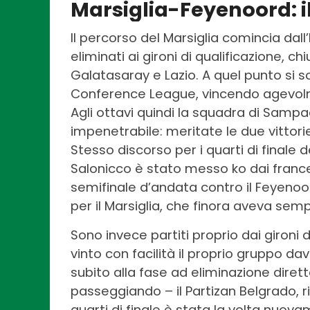
Marsiglia-Feyenoord: i
Il percorso del Marsiglia comincia dall
eliminati ai gironi di qualificazione, c
Galatasaray e Lazio. A quel punto si s
Conference League, vincendo agevolm
Agli ottavi quindi la squadra di Sampa
impenetrabile: meritate le due vittorie 
Stesso discorso per i quarti di finale
Salonicco è stato messo ko dai frances
semifinale d’andata contro il Feyenoo
per il Marsiglia, che finora aveva semp
Sono invece partiti proprio dai gironi d
vinto con facilità il proprio gruppo da
subito alla fase ad eliminazione dirett
passeggiando – il Partizan Belgrado, ri
quarti di finale è stata la volta nuov