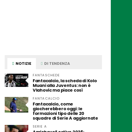
NOTIZIE
DI TENDENZA
FANTASCHEDE
Fantacalcio, la scheda di Kolo
Muani alla Juventus: non è
Vlahovic ma piace così
FANTACALCIO
Fantacalcio, come
giocherebbero oggi: le
formazioni tipo delle 20
squadre di Serie A aggiornate
SERIE A