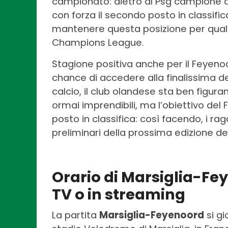
campionato: dietro al Psg campione di
con forza il secondo posto in classific
mantenere questa posizione per qualif
Champions League.
Stagione positiva anche per il Feyenoo
chance di accedere alla finalissima d
calcio, il club olandese sta ben figu
ormai imprendibili, ma l’obiettivo del 
posto in classifica: così facendo, i rag
preliminari della prossima edizione d
Orario di Marsiglia-Fe
TV o in streaming
La partita
Marsiglia-Feyenoord
si g