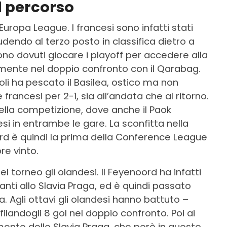
l percorso
’Europa League. I francesi sono infatti stati
hiudendo al terzo posto in classifica dietro a
ono dovuti giocare i playoff per accedere alla
ente nel doppio confronto con il Qarabag.
oli ha pescato il Basilea, ostico ma non
francesi per 2-1, sia all’andata che al ritorno.
 della competizione, dove anche il Paok
i in entrambe le gare. La sconfitta nella
rd è quindi la prima della Conference League
re vinto.
el torneo gli olandesi. Il Feyenoord ha infatti
vanti allo Slavia Praga, ed è quindi passato
a. Agli ottavi gli olandesi hanno battuto –
filandogli 8 gol nel doppio confronto. Poi ai
amente dello Slavia Praga, che però in questo