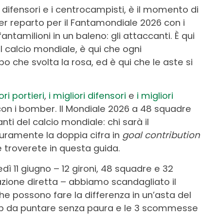
, i difensori e i centrocampisti, è il momento di
per reparto per il Fantamondiale 2026 con i
ntamilioni in un baleno: gli attaccanti. È qui
l calcio mondiale, è qui che ogni
o che svolta la rosa, ed è qui che le aste si
ori portieri
,
i migliori difensori
e
i migliori
 con i bomber. Il Mondiale 2026 a 48 squadre
anti del calcio mondiale: chi sarà il
curamente la doppia cifra in
goal contribution
e troverete in questa guida.
edì 11 giugno – 12 gironi, 48 squadre e 32
zione diretta – abbiamo scandagliato il
che possono fare la differenza in un’asta del
top da puntare senza paura e le 3 scommesse