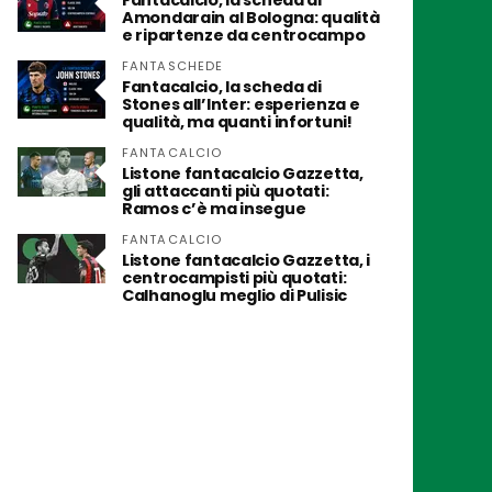
Fantacalcio, la scheda di
Amondarain al Bologna: qualità
e ripartenze da centrocampo
FANTASCHEDE
Fantacalcio, la scheda di
Stones all’Inter: esperienza e
qualità, ma quanti infortuni!
FANTACALCIO
Listone fantacalcio Gazzetta,
gli attaccanti più quotati:
Ramos c’è ma insegue
FANTACALCIO
Listone fantacalcio Gazzetta, i
centrocampisti più quotati:
Calhanoglu meglio di Pulisic