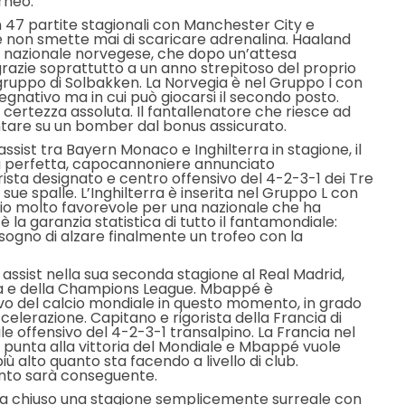
rneo.
in 47 partite stagionali con Manchester City e
 non smette mai di scaricare adrenalina. Haaland
 nazionale norvegese, che dopo un’attesa
 grazie soprattutto a un anno strepitoso del proprio
gruppo di Solbakken. La Norvegia è nel Gruppo I con
egnativo ma in cui può giocarsi il secondo posto.
ertezza assoluta. Il fantallenatore che riesce ad
ontare su un bomber dal bonus assicurato.
1 assist tra Bayern Monaco e Inghilterra in stagione, il
na perfetta, capocannoniere annunciato
orista designato e centro offensivo del 4-2-3-1 dei Tre
sue spalle. L’Inghilterra è inserita nel Gruppo L con
io molto favorevole per una nazionale che ha
 la garanzia statistica di tutto il fantamondiale:
l sogno di alzare finalmente un trofeo con la
8 assist nella sua seconda stagione al Real Madrid,
a e della Champions League. Mbappé è
vo del calcio mondiale in questo momento, in grado
celerazione. Capitano e rigorista della Francia di
e offensivo del 4-2-3-1 transalpino. La Francia nel
 punta alla vittoria del Mondiale e Mbappé vuole
 alto quanto sta facendo a livello di club.
nto sarà conseguente.
 ha chiuso una stagione semplicemente surreale con