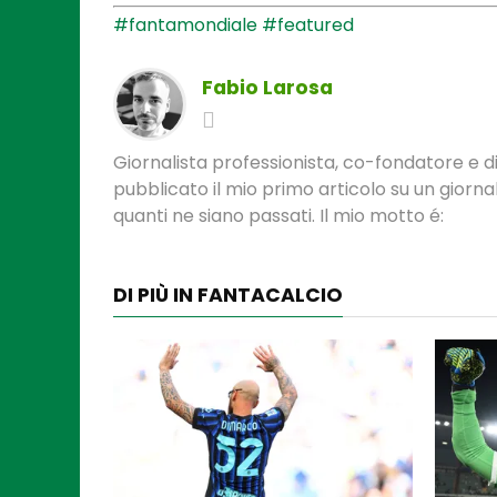
#fantamondiale
#featured
Fabio Larosa
Giornalista professionista, co-fondatore e di
pubblicato il mio primo articolo su un gior
quanti ne siano passati. Il mio motto é:
DI PIÙ IN FANTACALCIO