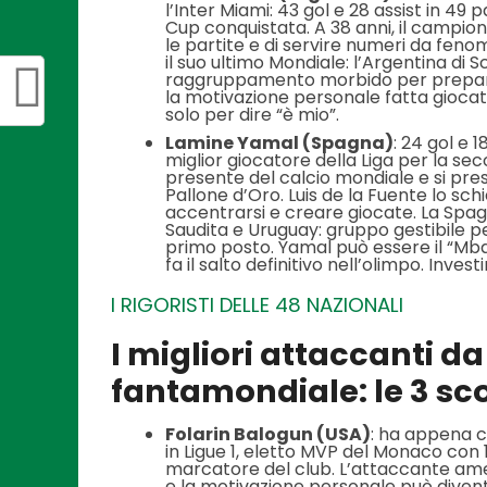
l’Inter Miami: 43 gol e 28 assist in 49
Cup conquistata. A 38 anni, il campi
le partite e di servire numeri da fen
il suo ultimo Mondiale: l’Argentina di 
raggruppamento morbido per preparare 
la motivazione personale fatta giocat
solo per dire “è mio”.
Lamine Yamal (Spagna)
: 24 gol e 1
miglior giocatore della Liga per la sec
presente del calcio mondiale e si pre
Pallone d’Oro. Luis de la Fuente lo sc
accentrarsi e creare giocate. La Spa
Saudita e Uruguay: gruppo gestibile p
primo posto. Yamal può essere il “Mba
fa il salto definitivo nell’olimpo. Inv
I RIGORISTI DELLE 48 NAZIONALI
I migliori attaccanti d
fantamondiale: le 3 s
Folarin Balogun (USA)
: ha appena c
in Ligue 1, eletto MVP del Monaco con 1
marcatore del club. L’attaccante ameri
e la motivazione personale può divent