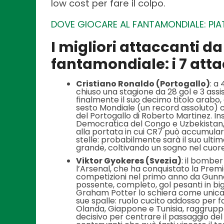
low cost per fare il colpo.
DOVE GIOCARE AL FANTAMONDIALE: PIA
I migliori attaccanti d
fantamondiale: i 7 atta
Cristiano Ronaldo (Portogallo)
: a
chiuso una stagione da 28 gol e 3 assi
finalmente il suo decimo titolo arabo,
sesto Mondiale (un record assoluto) c
del Portogallo di Roberto Martinez. I
Democratica del Congo e Uzbekistan,
alla portata in cui CR7 può accumulare
stelle: probabilmente sarà il suo ulti
grande, coltivando un sogno nel cuore
Viktor Gyokeres (Svezia)
: il bombe
l’Arsenal, che ha conquistato la Premie
competizioni nel primo anno da Gunne
possente, completo, gol pesanti in big
Graham Potter lo schiera come unica
sue spalle: ruolo cucito addosso per f
Olanda, Giappone e Tunisia, raggru
decisivo per centrare il passaggio del 