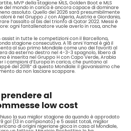
 partite, MVP della stagione MLS, Golden Boot e MLS
one del mondo in carica è ancora capace di dominare
omeno assoluto. Quello del 2026 sarà presumibilmente
Scaloni è nel Gruppo J con Algeria, Austria e Giordania,
l’assalto al bis del trionfo di Qatar 2022. Messi è
ore: ogni fantallenatore vuole averlo in rosa, anche
8 assist in tutte le competizioni con il Barcellona,
onda stagione consecutiva. A 18 anni Yamal è già il
senta al suo primo Mondiale come uno dei favoriti al
hiera da esterno destro nel 4-3-3 spagnolo, libero di
gna è inserita nel Gruppo H con Capo Verde, Arabia
er i campioni d’Europa in carica, che puntano al
ppé del 2018” di questo Mondiale: il giovanissimo che
estimento da non lasciare scappare.
a prendere al
commesse low cost
hiuso la sua miglior stagione da quando è approdato
9 gol (13 in campionato) e 5 assist totali, miglior
cano di origini nigeriane gioca in casa al Mondiale,
are un fattore: Mauricio Pochettino lo ha