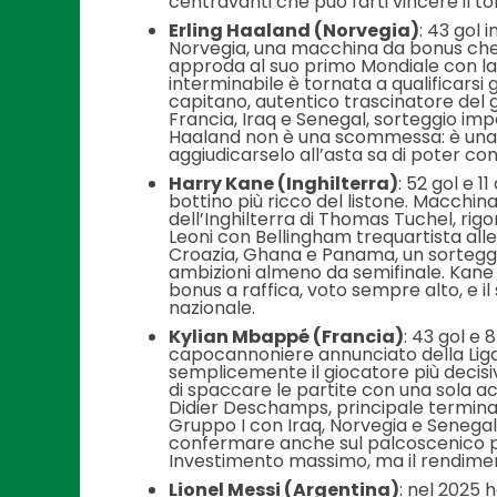
centravanti che può farti vincere il to
Erling Haaland (Norvegia)
: 43 gol 
Norvegia, una macchina da bonus che
approda al suo primo Mondiale con la
interminabile è tornata a qualificarsi
capitano, autentico trascinatore del 
Francia, Iraq e Senegal, sorteggio imp
Haaland non è una scommessa: è una c
aggiudicarselo all’asta sa di poter c
Harry Kane (Inghilterra)
: 52 gol e 1
bottino più ricco del listone. Macchi
dell’Inghilterra di Thomas Tuchel, rig
Leoni con Bellingham trequartista alle 
Croazia, Ghana e Panama, un sortegg
ambizioni almeno da semifinale. Kane è
bonus a raffica, voto sempre alto, e i
nazionale.
Kylian Mbappé (Francia)
: 43 gol e 
capocannoniere annunciato della Lig
semplicemente il giocatore più decisi
di spaccare le partite con una sola ac
Didier Deschamps, principale terminal
Gruppo I con Iraq, Norvegia e Senegal
confermare anche sul palcoscenico più
Investimento massimo, ma il rendime
Lionel Messi (Argentina)
: nel 2025