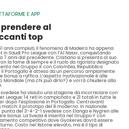
TTAFORME E APP
a prendere al
ccanti top
 41 anni compiuti, il fenomeno di Madeira ha appena
st in Saudi Pro League con l’Al Nassr, conquistando
 a 7 anni dal precedente. Cristiano si presenta al suo
on la fame di sempre e il ruolo da rigorista designato
nserito nel Gruppo K con Colombia, Repubblica
 il Portogallo è atteso da un percorso ampiamente
 bonus a raffica. L’aspetto motivazionale è alle
mo Mondiale (ma chi può dirlo?) e vorrà chiudere alla
.
r svedese ha vissuto una stagione da incorniciare con
r League: 14 reti in campionato e 21 totali in tutte le
r dopo l’esplosione in Portogallo. Centravanti
 match: il prototipo del 9 moderno. In nazionale
 punta del 3-4-2-1 svedese con Elanga e Nygren alle
are bonus. La Svezia è inserita nel Gruppo F con
ppamento competitivo dove Gyokeres dovrà essere
turno. Costo nel listone elevato, ma è il tipo di