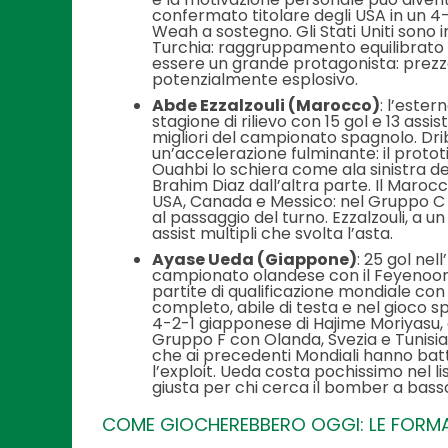
confermato titolare degli USA in un 4
Weah a sostegno. Gli Stati Uniti sono 
Turchia: raggruppamento equilibrato c
essere un grande protagonista: prezz
potenzialmente esplosivo.
Abde Ezzalzouli (Marocco)
: l’este
stagione di rilievo con 15 gol e 13 ass
migliori del campionato spagnolo. Dri
un’accelerazione fulminante: il prot
Ouahbi lo schiera come ala sinistra d
Brahim Diaz dall’altra parte. Il Maro
USA, Canada e Messico: nel Gruppo C co
al passaggio del turno. Ezzalzouli, a u
assist multipli che svolta l’asta.
Ayase Ueda (Giappone)
: 25 gol ne
campionato olandese con il Feyenoord.
partite di qualificazione mondiale co
completo, abile di testa e nel gioco sp
4-2-1 giapponese di Hajime Moriyasu, c
Gruppo F con Olanda, Svezia e Tunisia
che ai precedenti Mondiali hanno bat
l’exploit. Ueda costa pochissimo nel l
giusta per chi cerca il bomber a bass
COME GIOCHEREBBERO OGGI: LE FORMAZ