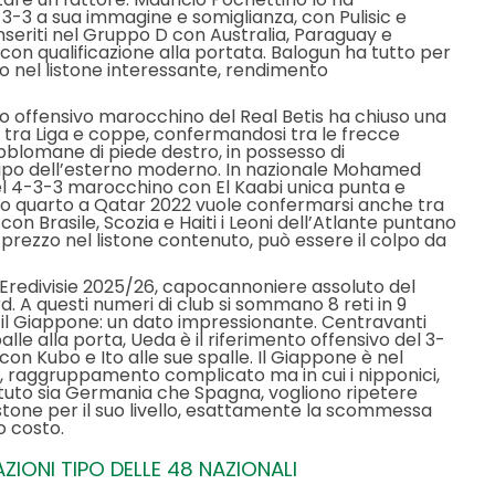
-3-3 a sua immagine e somiglianza, con Pulisic e
inseriti nel Gruppo D con Australia, Paraguay e
on qualificazione alla portata. Balogun ha tutto per
o nel listone interessante, rendimento
rno offensivo marocchino del Real Betis ha chiuso una
ist tra Liga e coppe, confermandosi tra le frecce
bblomane di piede destro, in possesso di
otipo dell’esterno moderno. In nazionale Mohamed
el 4-3-3 marocchino con El Kaabi unica punta e
cco quarto a Qatar 2022 vuole confermarsi anche tra
n Brasile, Scozia e Haiti i Leoni dell’Atlante puntano
n prezzo nel listone contenuto, può essere il colpo da
ll’Eredivisie 2025/26, capocannoniere assoluto del
 A questi numeri di club si sommano 8 reti in 9
n il Giappone: un dato impressionante. Centravanti
alle alla porta, Ueda è il riferimento offensivo del 3-
on Kubo e Ito alle sue spalle. Il Giappone è nel
, raggruppamento complicato ma in cui i nipponici,
tuto sia Germania che Spagna, vogliono ripetere
istone per il suo livello, esattamente la scommessa
o costo.
IONI TIPO DELLE 48 NAZIONALI