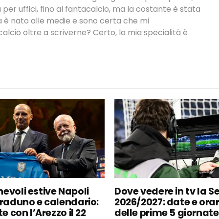
a per uffici, fino al fantacalcio, ma la costante è stata
ra è nato alle medie e sono certa che mi
lcio oltre a scriverne? Certo, la mia specialità è
evoli estive Napoli
Dove vedere in tv la Se
 raduno e calendario:
2026/2027: date e orar
te con l’Arezzo il 22
delle prime 5 giornate