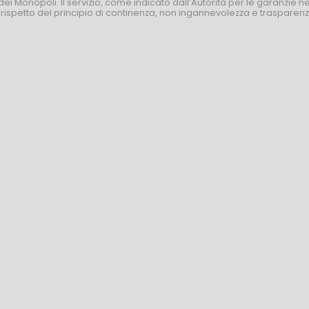
dei Monopoli. Il servizio, come indicato dall’Autorità per le garanzie 
l rispetto del principio di continenza, non ingannevolezza e trasparen