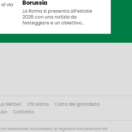
Borussia
al via
La Roma si presenta all’estate
2026 con una notizia da
festeggiare e un obiettivo...
us Netbet
Chi siamo
Carta del giornalista
’uso
Contatto
 noi selezionati, in possesso di regolare concessione ad