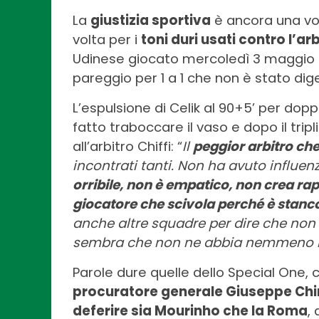
La
giustizia sportiva
è ancora una vol
volta per i
toni duri usati contro l’arb
Udinese giocato mercoledì 3 maggio 
pareggio per 1 a 1 che non è stato dige
L’espulsione di Celik al 90+5’ per do
fatto traboccare il vaso e dopo il trip
all’arbitro Chiffi: “
Il
peggior arbitro che
incontrati tanti. Non ha avuto influenz
orribile, non è empatico, non crea ra
giocatore che scivola perché è stanc
anche altre squadre per dire che non v
sembra che non ne abbia nemmeno l
Parole dure quelle dello Special One, 
procuratore generale Giuseppe Chi
deferire sia Mourinho che la Roma
,