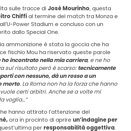
ta sulle tracce di
Josè Mourinho
, questa
itro Chiffi
al termine del match tra Monza e
all’U-Power Stadium e concluso con un
rito dallo Special One.
ppia ammonizione è stata la goccia che ha
lice fischio Mou ha riservato queste parole
 ho incontrato nella mia carriera
, e ne ho
a sul risultato però è scarso:
tecnicamente
pporti con nessuno, dà un rosso a un
o morto
. La Roma non ha la forza che hanno
uole certi arbitri. Anche se a volte mi
a voglia…”
che hanno attirato l’attenzione del
nè,
ora in procinto di aprire
un’indagine per
 quest’ultima per
responsabilità oggettiva
.