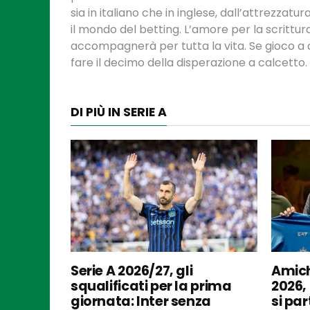
sia in italiano che in inglese, dall’attrezzatur
il mondo del betting. L’amore per la scrittu
accompagnerà per tutta la vita. Se gioco a ca
fare il decimo della disperazione a calcetto.
DI PIÙ IN SERIE A
Serie A 2026/27, gli
Amich
squalificati per la prima
2026,
giornata: Inter senza
si par