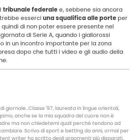
l
tribunale federale
e, sebbene sia ancora
otrebbe esserci
una squalifica alle porte
per
a quindi di non poter essere presente nel
ornata di Serie A, quando i giallorossi
o in un incontro importante per la zona
resa dopo che tutti i video e gli audio della
ne.
 di giornale...Classe '97, laureata in lingue orientali,
ergamo, anche se la mia squadra del cuore non è
quadre ma non chiedetemi quali perché tendono ad
cambiare. Scrivo di sport e betting da anni, ormai per
tent writer ho scritto degli argomenti più disparati,