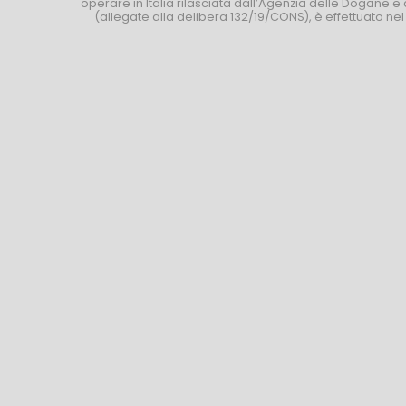
operare in Italia rilasciata dall’Agenzia delle Dogane e 
(allegate alla delibera 132/19/CONS), è effettuato ne