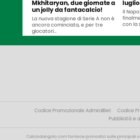
Mkhitaryan, due giornate a
luglio
un jolly da fantacalcio!
Il Napo
finalme
La nuova stagione di Serie A non è
con la 
ancora cominciata, e per tre
giocatori...
Codice Promozionale AdmiralBet
Codice P
Pubblicità e af
Calciodangolo.com fornisce pronostici sulle principali 