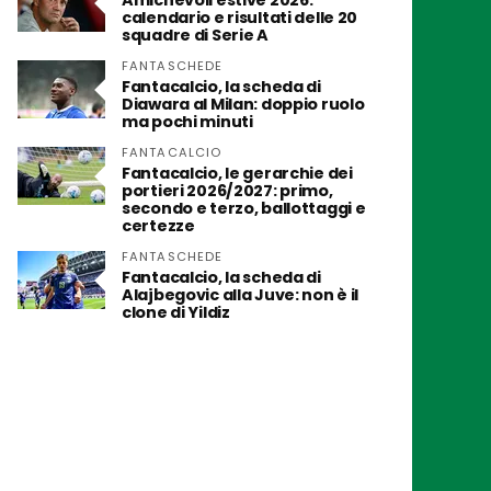
Amichevoli estive 2026:
calendario e risultati delle 20
squadre di Serie A
FANTASCHEDE
Fantacalcio, la scheda di
Diawara al Milan: doppio ruolo
ma pochi minuti
FANTACALCIO
Fantacalcio, le gerarchie dei
portieri 2026/2027: primo,
secondo e terzo, ballottaggi e
certezze
FANTASCHEDE
Fantacalcio, la scheda di
Alajbegovic alla Juve: non è il
clone di Yildiz