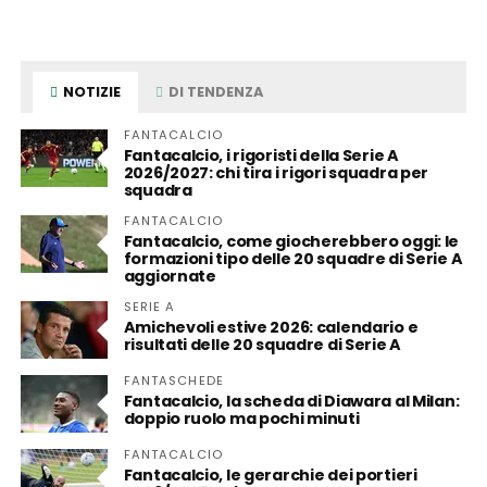
NOTIZIE
DI TENDENZA
FANTACALCIO
Fantacalcio, i rigoristi della Serie A
2026/2027: chi tira i rigori squadra per
squadra
FANTACALCIO
Fantacalcio, come giocherebbero oggi: le
formazioni tipo delle 20 squadre di Serie A
aggiornate
SERIE A
Amichevoli estive 2026: calendario e
risultati delle 20 squadre di Serie A
FANTASCHEDE
Fantacalcio, la scheda di Diawara al Milan:
doppio ruolo ma pochi minuti
FANTACALCIO
Fantacalcio, le gerarchie dei portieri