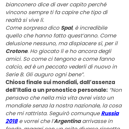
bianconero dice di aver capito perché
vincono sempre ti fa capire che tipo di
realtà si vive lì.
Come sorpresa dico
Spal
, è incredibile
quello che hanno fatto quest’anno. Come
delusione nessuno, ma dispiacere sì, per il
Crotone
. Ho giocato lì e ho ancora degli
amici. So come ci tengono e come fanno
calcio, ed è un peccato vederli di nuovo in
Serie B. Gli auguro ogni bene”.
Chiosa finale sui mondiali, dall’assenza
dell’Italia a un pronostico personale:
“Non
pensavo che nella mia vita avrei visto un
mondiale senza la nostra nazionale, la cosa
che mi rattrista. Seguirò comunque
Russia
2018
e vorrei che l’
Argentina
arrivasse in
fondo, magari con un esito diverso rispetto