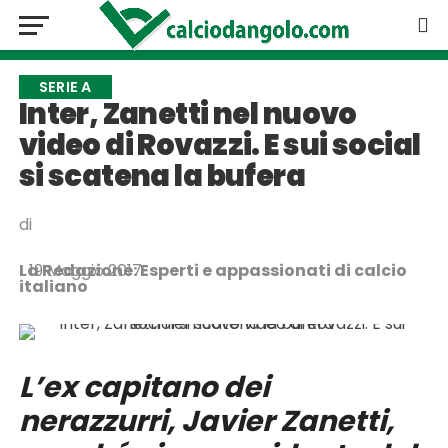
SERIE A
Inter, Zanetti nel nuovo
video di Rovazzi. E sui social
si scatena la bufera
di
La Redazione: Esperti e appassionati di calcio
19 Maggio 2017
italiano
L’ex capitano dei
nerazzurri, Javier Zanetti,