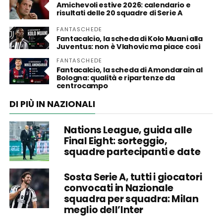
Amichevoli estive 2026: calendario e
risultati delle 20 squadre di Serie A
FANTASCHEDE
Fantacalcio, la scheda di Kolo Muani alla
Juventus: non è Vlahovic ma piace così
FANTASCHEDE
Fantacalcio, la scheda di Amondarain al
Bologna: qualità e ripartenze da
centrocampo
DI PIÙ IN NAZIONALI
Nations League, guida alle
Final Eight: sorteggio,
squadre partecipanti e date
Sosta Serie A, tutti i giocatori
convocati in Nazionale
squadra per squadra: Milan
meglio dell’Inter