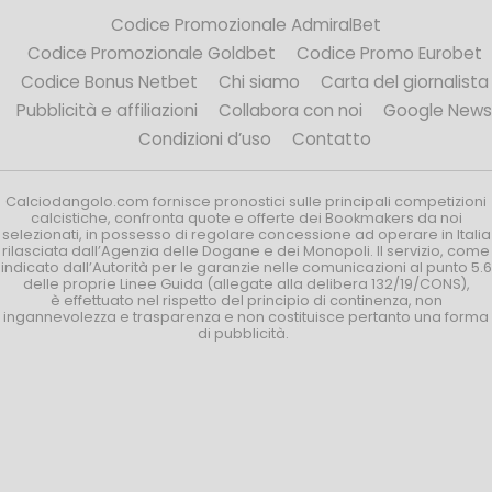
Codice Promozionale AdmiralBet
Codice Promozionale Goldbet
Codice Promo Eurobet
Codice Bonus Netbet
Chi siamo
Carta del giornalista
Pubblicità e affiliazioni
Collabora con noi
Google News
Condizioni d’uso
Contatto
Calciodangolo.com fornisce pronostici sulle principali competizioni
calcistiche, confronta quote e offerte dei Bookmakers da noi
selezionati, in possesso di regolare concessione ad operare in Italia
rilasciata dall’Agenzia delle Dogane e dei Monopoli. Il servizio, come
indicato dall’Autorità per le garanzie nelle comunicazioni al punto 5.6
delle proprie Linee Guida (allegate alla delibera 132/19/CONS),
è effettuato nel rispetto del principio di continenza, non
ingannevolezza e trasparenza e non costituisce pertanto una forma
di pubblicità.