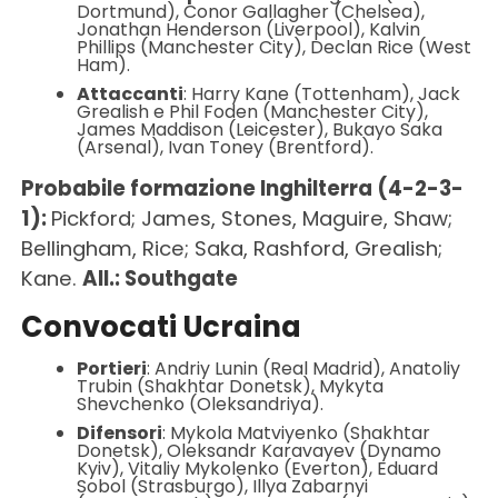
Dortmund), Conor Gallagher (Chelsea),
Jonathan Henderson (Liverpool), Kalvin
Phillips (Manchester City), Declan Rice (West
Ham).
Attaccanti
: Harry Kane (Tottenham), Jack
Grealish e Phil Foden (Manchester City),
James Maddison (Leicester), Bukayo Saka
(Arsenal), Ivan Toney (Brentford).
Probabile formazione Inghilterra (4-2-3-
1):
Pickford; James, Stones, Maguire, Shaw;
Bellingham, Rice; Saka, Rashford, Grealish;
Kane.
All.: Southgate
Convocati Ucraina
Portieri
: Andriy Lunin (Real Madrid), Anatoliy
Trubin (Shakhtar Donetsk), Mykyta
Shevchenko (Oleksandriya).
Difensori
: Mykola Matviyenko (Shakhtar
Donetsk), Oleksandr Karavayev (Dynamo
Kyiv), Vitaliy Mykolenko (Everton), Eduard
Sobol (Strasburgo), Illya Zabarnyi