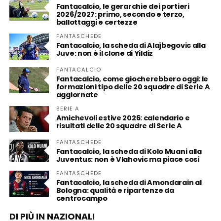
Fantacalcio, le gerarchie dei portieri
2026/2027: primo, secondo e terzo,
ballottaggi e certezze
FANTASCHEDE
Fantacalcio, la scheda di Alajbegovic alla
Juve: non è il clone di Yildiz
FANTACALCIO
Fantacalcio, come giocherebbero oggi: le
formazioni tipo delle 20 squadre di Serie A
aggiornate
SERIE A
Amichevoli estive 2026: calendario e
risultati delle 20 squadre di Serie A
FANTASCHEDE
Fantacalcio, la scheda di Kolo Muani alla
Juventus: non è Vlahovic ma piace così
FANTASCHEDE
Fantacalcio, la scheda di Amondarain al
Bologna: qualità e ripartenze da
centrocampo
DI PIÙ IN NAZIONALI