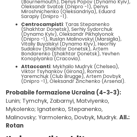
(Bournemouth), Denys Popov (Dynamo Kyiv),
Oleksandr Svatok (Dnipro -1), Denys
Miroshnichenko (Oleksandriya), Eduard
Sarapiy (Dnipro -1).
Centrocampisti
: Taras Stepanenko
(Shakhtar Donetsk), Serhiy Sydorchuk
(Dynamo Kyiv), Oleksandr Pikhalyonok
(Dnipro -1), Ruslan Malinovskyi (Marsiglia),
Vitaliy Buyalskyi (Dynamo Kiyv), Heorhiy
Sudakov (Shakhtar Donetsk), Artem
Bondarenko (Shakhtar Donetsk), Yevhen
Konoplyanka (Cracovia).
Attaccanti
: Mykhailo Mudryk (Chelsea),
Viktor Tsyhankov (Girona), Roman
Yaremchuk (Club Brugge), Artem Dovbyk
(Dnipro -1), Oleksandr Zinchenko (Arsenal).
Probabile formazione Ucraina (4-3-3):
Lunin; Tymchyk, Zabarnyi, Matviyenko,
Mykolenko; Ignatenko, Stepanenko,
Malinovsky; Yarmolenko, Dovbyk, Mudryk.
All.:
Rotan