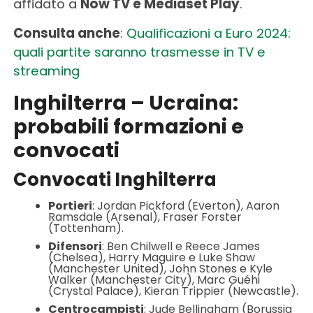
affidato a
Now TV e Mediaset Play
.
Consulta anche
:
Qualificazioni a Euro 2024:
quali partite saranno trasmesse in TV e
streaming
Inghilterra – Ucraina:
probabili formazioni e
convocati
Convocati Inghilterra
Portieri
: Jordan Pickford (Everton), Aaron
Ramsdale (Arsenal), Fraser Forster
(Tottenham).
Difensori
: Ben Chilwell e Reece James
(Chelsea), Harry Maguire e Luke Shaw
(Manchester United), John Stones e Kyle
Walker (Manchester City), Marc Guéhi
(Crystal Palace), Kieran Trippier (Newcastle).
Centrocampisti
: Jude Bellingham (Borussia