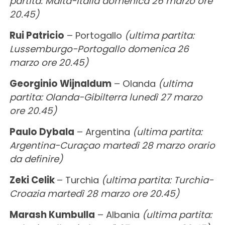
partita: Malta-Italia domenica 26 marzo ore
20.45)
Rui Patricio
– Portogallo
(ultima partita:
Lussemburgo-Portogallo domenica 26
marzo ore 20.45)
Georginio Wijnaldum
– Olanda
(ultima
partita: Olanda-Gibilterra lunedì 27 marzo
ore 20.45)
Paulo Dybala
– Argentina
(ultima partita:
Argentina-Curaçao martedì 28 marzo orario
da definire)
Zeki Celik
– Turchia
(ultima partita: Turchia-
Croazia martedì 28 marzo ore 20.45)
Marash Kumbulla
– Albania
(ultima partita: