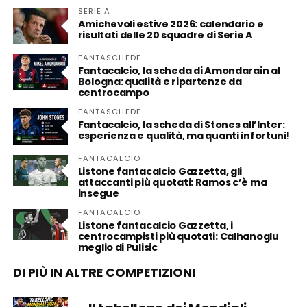
SERIE A
Amichevoli estive 2026: calendario e
risultati delle 20 squadre di Serie A
FANTASCHEDE
Fantacalcio, la scheda di Amondarain al
Bologna: qualità e ripartenze da
centrocampo
FANTASCHEDE
Fantacalcio, la scheda di Stones all’Inter:
esperienza e qualità, ma quanti infortuni!
FANTACALCIO
Listone fantacalcio Gazzetta, gli
attaccanti più quotati: Ramos c’è ma
insegue
FANTACALCIO
Listone fantacalcio Gazzetta, i
centrocampisti più quotati: Calhanoglu
meglio di Pulisic
DI PIÙ IN ALTRE COMPETIZIONI