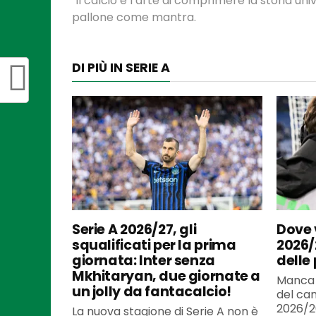
"Il calcio è l’arte di comprimere la storia univ
pallone come mantra.
DI PIÙ IN SERIE A
Serie A 2026/27, gli
Dove v
squalificati per la prima
2026/
giornata: Inter senza
delle
Mkhitaryan, due giornate a
Manca 
un jolly da fantacalcio!
del cam
2026/20
La nuova stagione di Serie A non è