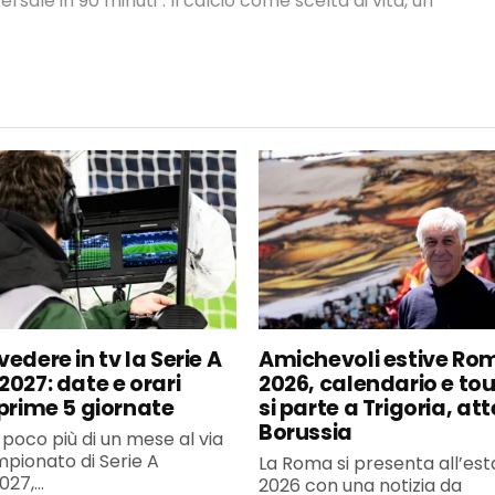
ersale in 90 minuti". Il calcio come scelta di vita, un
edere in tv la Serie A
Amichevoli estive Ro
2027: date e orari
2026, calendario e to
 prime 5 giornate
si parte a Trigoria, at
Borussia
poco più di un mese al via
pionato di Serie A
La Roma si presenta all’est
27,...
2026 con una notizia da