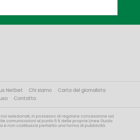
us Netbet
Chi siamo
Carta del giornalista
’uso
Contatto
 noi selezionati, in possesso di regolare concessione ad
nelle comunicazioni al punto 5.6 delle proprie Linee Guida
za e non costituisce pertanto una forma di pubblicità.