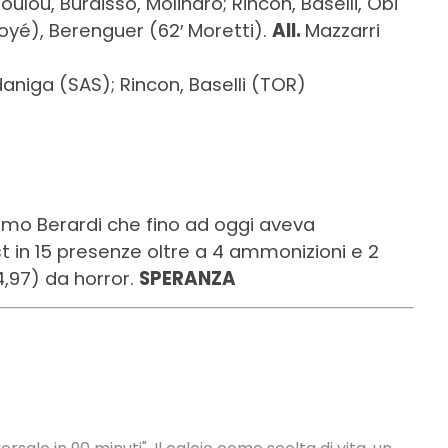
Koulou, Burdisso, Molinaro; Rincon, Baselli, Obi
Boyé), Berenguer (62′ Moretti).
All.
Mazzarri
daniga (SAS); Rincon, Baselli (TOR)
mo Berardi che fino ad oggi aveva
st in 15 presenze oltre a 4 ammonizioni e 2
4,97) da horror.
SPERANZA