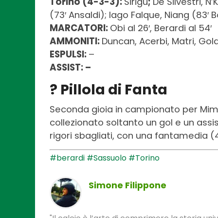
Torino (4-3-3):
Sirigu
;
De Silvestri, N’
(73′ Ansaldi); Iago Falque, Niang (83′ 
MARCATORI:
Obi al 26′, Berardi al 54′
AMMONITI:
Duncan, Acerbi, Matri, Gol
ESPULSI:
–
ASSIST: –
? Pillola di Fanta
Seconda gioia in campionato per Mim
collezionato soltanto un gol e un assi
rigori sbagliati, con una fantamedia (
#berardi
#Sassuolo
#Torino
Simone Filippone