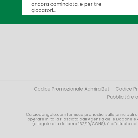
ancora cominciata, e per tre
giocatori...
Codice Promozionale AdmiralBet
Codice P
Pubblicità e af
Calciodangolo.com fornisce pronostici sulle principali 
operare in Italia rilasciata dall’Agenzia delle Dogane e 
(allegate alla delibera 132/19/CONS), è effettuato ne