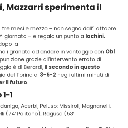
, Mazzarri sperimenta il
o tre mesi e mezzo – non segna dall’1 ottobre
7^ giornata – e regala un punto a
Iachini.
opo la .
no i granata ad andare in vantaggio con
Obi
 punizione grazie all’intervento errato di
ggio è di Berardi, il
secondo in questo
io del Torino al
3-5-2
negli ultimi minuti di
r il futuro
.
 1-1
ldaniga, Acerbi, Peluso; Missiroli, Magnanelli,
lli (74′ Politano), Ragusa (53′