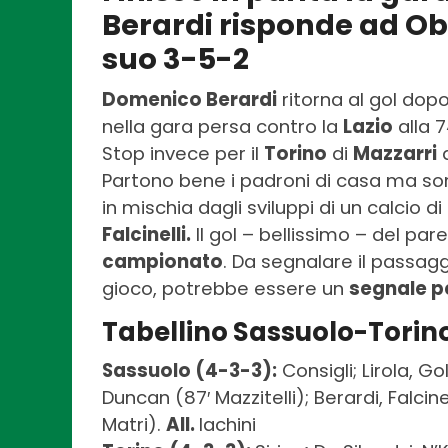
Berardi risponde ad Obi
suo 3-5-2
Domenico Berardi
ritorna al gol dop
nella gara persa contro la
Lazio
alla 
Stop invece per il
Torino
di
Mazzarri
d
Partono bene i padroni di casa ma so
in mischia dagli sviluppi di un calcio di
Falcinelli.
Il gol – bellissimo – del pare
campionato
. Da segnalare il passagg
gioco, potrebbe essere un
segnale pe
Tabellino Sassuolo-Torino
Sassuolo (4-3-3):
Consigli; Lirola, Go
Duncan (87′ Mazzitelli); Berardi, Falcine
Matri).
All.
Iachini