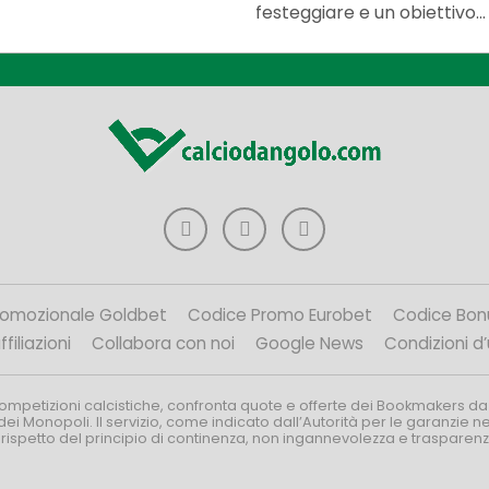
festeggiare e un obiettivo...
romozionale Goldbet
Codice Promo Eurobet
Codice Bon
filiazioni
Collabora con noi
Google News
Condizioni d
competizioni calcistiche, confronta quote e offerte dei Bookmakers da
dei Monopoli. Il servizio, come indicato dall’Autorità per le garanzie 
l rispetto del principio di continenza, non ingannevolezza e trasparen