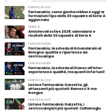
FANTACALCIO
Fantacalcio, come giocherebbero oggi: le
formazioni tipo delle 20 squadre di Serie A
aggiornate
SERIE A
Amichevoli estive 2026: calendario e
risultati delle 20 squadre di Serie A
FANTASCHEDE
Fantacalcio, la scheda di Amondarain al
Bologna: qualità e ripartenze da
centrocampo
FANTASCHEDE
Fantacalcio, la scheda di Stones all’Inter:
esperienza e qualità, ma quanti infortuni!
FANTACALCIO
Listone fantacalcio Gazzetta, gli
attaccanti più quotati: Ramos c’è ma
insegue
FANTACALCIO
Listone fantacalcio Gazzetta, i
centrocampisti più quotati: Calhanoglu