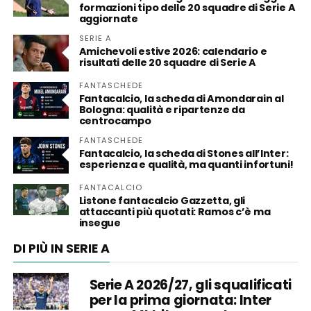
formazioni tipo delle 20 squadre di Serie A
aggiornate
SERIE A
Amichevoli estive 2026: calendario e
risultati delle 20 squadre di Serie A
FANTASCHEDE
Fantacalcio, la scheda di Amondarain al
Bologna: qualità e ripartenze da
centrocampo
FANTASCHEDE
Fantacalcio, la scheda di Stones all’Inter:
esperienza e qualità, ma quanti infortuni!
FANTACALCIO
Listone fantacalcio Gazzetta, gli
attaccanti più quotati: Ramos c’è ma
insegue
DI PIÙ IN SERIE A
Serie A 2026/27, gli squalificati
per la prima giornata: Inter