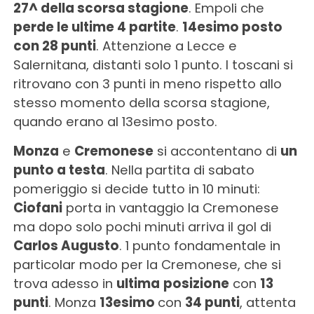
27^ della scorsa stagione
. Empoli che
perde le ultime 4 partite
.
14esimo posto
con 28 punti
. Attenzione a Lecce e
Salernitana, distanti solo 1 punto. I toscani si
ritrovano con 3 punti in meno rispetto allo
stesso momento della scorsa stagione,
quando erano al 13esimo posto.
Monza
e
Cremonese
si accontentano di
un
punto a testa
. Nella partita di sabato
pomeriggio si decide tutto in 10 minuti:
Ciofani
porta in vantaggio la Cremonese
ma dopo solo pochi minuti arriva il gol di
Carlos Augusto
. 1 punto fondamentale in
particolar modo per la Cremonese, che si
trova adesso in
ultima
posizione
con
13
punti
. Monza
13esimo
con
34 punti
, attenta