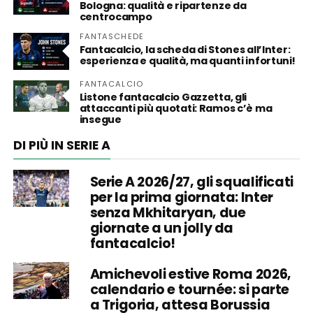
Bologna: qualità e ripartenze da
centrocampo
FANTASCHEDE
Fantacalcio, la scheda di Stones all’Inter:
esperienza e qualità, ma quanti infortuni!
FANTACALCIO
Listone fantacalcio Gazzetta, gli
attaccanti più quotati: Ramos c’è ma
insegue
DI PIÙ IN SERIE A
Serie A 2026/27, gli squalificati
per la prima giornata: Inter
senza Mkhitaryan, due
giornate a un jolly da
fantacalcio!
Amichevoli estive Roma 2026,
calendario e tournée: si parte
a Trigoria, attesa Borussia