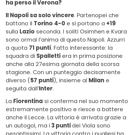
ha perso il Verona?
Il Napoli sa solo vincere
. Partenopei che
battono il
Torino
4-0
e si portano a
+19
sulla
Lazio
seconda. I soliti Osimhen e Kvara
sono ormai l’anima di questo Napoli. Azzurri
a quota
71 punti
. Fatto interessante: la
squadra di
Spalletti
era in prima posizione
anche alla 27esima giornata della scorsa
stagione. Con un punteggio decisamente
diverso (
57
punti
), insieme al
Milan
e
seguita dall’
Inter
.
La
Fiorentina
si conferma nel suo momento
estremamente positivo e riesce a battere
anche il Lecce. La vittoria è arrivata grazie a
un autogol, ma i
3 punti
dei Viola sono
pesantissimi. La vittoria contro i pugliesi ha