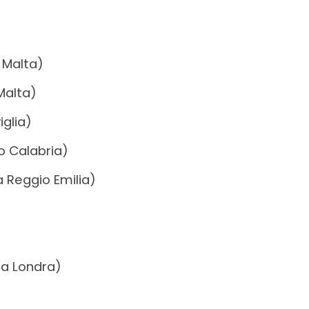
a Malta)
Malta)
iglia)
o Calabria)
a Reggio Emilia)
 a Londra)