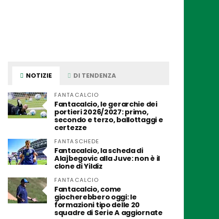
NOTIZIE
DI TENDENZA
FANTACALCIO
Fantacalcio, le gerarchie dei
portieri 2026/2027: primo,
secondo e terzo, ballottaggi e
certezze
FANTASCHEDE
Fantacalcio, la scheda di
Alajbegovic alla Juve: non è il
clone di Yildiz
FANTACALCIO
Fantacalcio, come
giocherebbero oggi: le
formazioni tipo delle 20
squadre di Serie A aggiornate