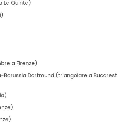
 La Quinta)
i)
bre a Firenze)
na-Borussia Dortmund (triangolare a Bucarest
ia)
enze)
enze)