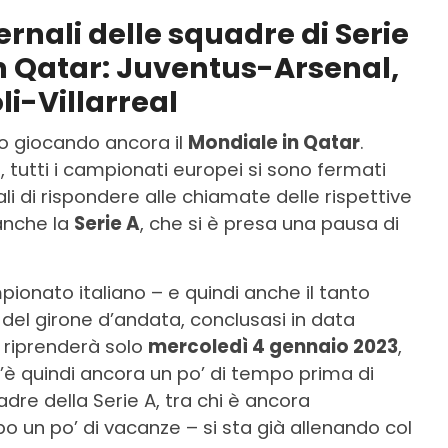
ernali delle squadre di Serie
in Qatar: Juventus-Arsenal,
i-Villarreal
no giocando ancora il
Mondiale in Qatar
.
 tutti i campionati europei si sono fermati
li di rispondere alle chiamate delle rispettive
anche la
Serie A
, che si è presa una pausa di
pionato italiano – e quindi anche il tanto
del girone d’andata, conclusasi in data
to riprenderà solo
mercoledì 4 gennaio 2023
,
C’è quindi ancora un po’ di tempo prima di
adre della Serie A, tra chi è ancora
o un po’ di vacanze – si sta già allenando col