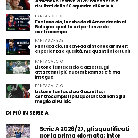
Amichevoli estive 2026: calendario e
risultati delle 20 squadre di Serie A
FANTASCHEDE
Fantacalcio, la scheda di Amondarain al
Bologna: qualità e ripartenze da
centrocampo
FANTASCHEDE
Fantacalcio, la scheda di Stones all’Inter:
esperienza e qualità, ma quanti infortuni!
FANTACALCIO
Listone fantacalcio Gazzetta, gli
attaccanti più quotati: Ramos c’è ma
insegue
FANTACALCIO
Listone fantacalcio Gazzetta, i
centrocampisti più quotati: Calhanoglu
meglio di Pulisic
DI PIÙ IN SERIE A
Serie A 2026/27, gli squalificati
per la prima giornata: Inter