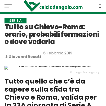
SERIE A
Tutto su Chievo-Roma:
orario, probabili formazioni
e dove vederla
6 Febbraio 2019
di
Giovanni Rosati
© imagephotoagency.it
Tutto quello che c’è da
sapere sulla sfida tra
Chievo e Roma, valida per
la 23^ giornata di Serie A.