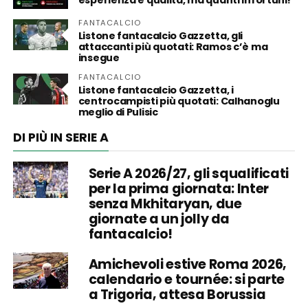
esperienza e qualità, ma quanti infortuni!
FANTACALCIO
Listone fantacalcio Gazzetta, gli
attaccanti più quotati: Ramos c’è ma
insegue
FANTACALCIO
Listone fantacalcio Gazzetta, i
centrocampisti più quotati: Calhanoglu
meglio di Pulisic
DI PIÙ IN SERIE A
Serie A 2026/27, gli squalificati
per la prima giornata: Inter
senza Mkhitaryan, due
giornate a un jolly da
fantacalcio!
Amichevoli estive Roma 2026,
calendario e tournée: si parte
a Trigoria, attesa Borussia