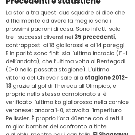
Precedenti e statistiche
La storia tra questi due squadre ci dice che
difficilmente ad avere la meglio sono i
prossimi padroni di casa. Sono infatti solo
tre i successi clivensi nei
35 precedenti
,
contrapposti ai 18 giallorossi e ai 14 pareggi.
E in parità sono finiti sia l’ultimo incrocio (l’1-1
dell’andata), che l’ultima volta al Bentegodi
(0-0 nella passata stagione). L’ultima
vittoria del Chievo risale alla
stagione 2012-
13
grazie al gol di Thereau all’Olimpico, e
proprio nello stesso campionato si è
verificato l’ultimo ko giallorosso nella cornice
veronese: ancora 1-0, stavolta l’imperituro
Pellissier. È proprio l’ora 40enne con 4 reti il
miglior bomber del confronto a tinte
gialloblu, mentre per i capitolini
El Shaarawy