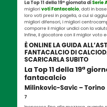
La Top 11 della 19ª giornata di
Serie 
migliori
voti Fantacalcio
, dati in base
loro voti presi in pagella, a cui si aggi
migliori difensori, i migliori centrocam
comporre il miglior undici con la val
Infine, il giocatore con il miglior voto 
È ONLINE LA GUIDA ALL’AS
FANTACALCIO DI CALCIOD
SCARICARLA SUBITO
La Top 11 della 19ª giorn
fantacalcio
Milinkovic-Savic – Torino
7
Inoperoso fino alla mezzora, quando sf