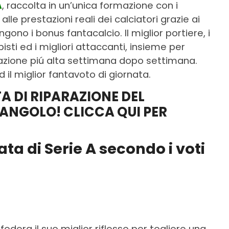
A
, raccolta in un’unica formazione con i
 alle prestazioni reali dei calciatori grazie ai
ungono i bonus fantacalcio. Il miglior portiere, i
pisti ed i migliori attaccanti, insieme per
utazione piú alta settimana dopo settimana.
ed il miglior fantavoto di giornata.
TA DI RIPARAZIONE DEL
ANGOLO! CLICCA QUI PER
ata di Serie A secondo i voti
odera il suo miglior riflesso per togliere una