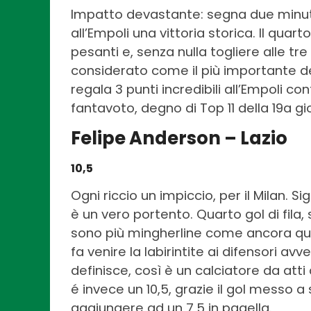
Impatto devastante: segna due minut
all’Empoli una vittoria storica. Il quarto
pesanti e, senza nulla togliere alle tr
considerato come il più importante de
regala 3 punti incredibili all’Empoli co
fantavoto, degno di Top 11 della 19a gi
Felipe Anderson – Lazio
10,5
Ogni riccio un impiccio, per il Milan. S
è un vero portento. Quarto gol di fila, 
sono più mingherline come ancora qu
fa venire la labirintite ai difensori avve
definisce, così è un calciatore da atti
é invece un 10,5, grazie il gol messo 
aggiungere ad un 7,5 in pagella.