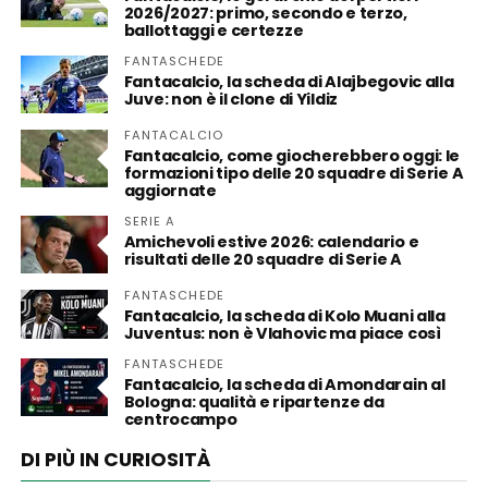
2026/2027: primo, secondo e terzo,
ballottaggi e certezze
FANTASCHEDE
Fantacalcio, la scheda di Alajbegovic alla
Juve: non è il clone di Yildiz
FANTACALCIO
Fantacalcio, come giocherebbero oggi: le
formazioni tipo delle 20 squadre di Serie A
aggiornate
SERIE A
Amichevoli estive 2026: calendario e
risultati delle 20 squadre di Serie A
FANTASCHEDE
Fantacalcio, la scheda di Kolo Muani alla
Juventus: non è Vlahovic ma piace così
FANTASCHEDE
Fantacalcio, la scheda di Amondarain al
Bologna: qualità e ripartenze da
centrocampo
DI PIÙ IN CURIOSITÀ