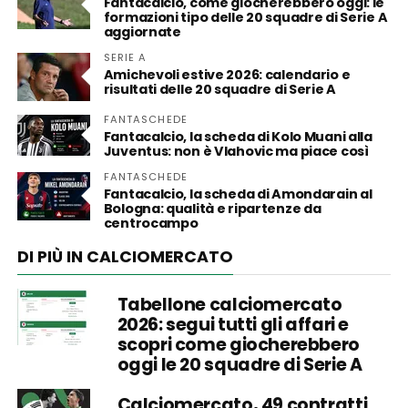
Fantacalcio, come giocherebbero oggi: le
formazioni tipo delle 20 squadre di Serie A
aggiornate
SERIE A
Amichevoli estive 2026: calendario e
risultati delle 20 squadre di Serie A
FANTASCHEDE
Fantacalcio, la scheda di Kolo Muani alla
Juventus: non è Vlahovic ma piace così
FANTASCHEDE
Fantacalcio, la scheda di Amondarain al
Bologna: qualità e ripartenze da
centrocampo
DI PIÙ IN CALCIOMERCATO
Tabellone calciomercato
2026: segui tutti gli affari e
scopri come giocherebbero
oggi le 20 squadre di Serie A
Calciomercato, 49 contratti