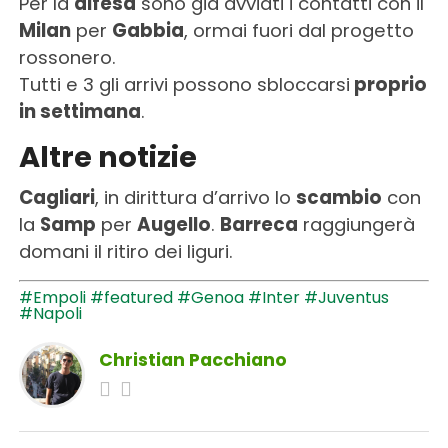
Per la
difesa
sono già avviati i contatti con il
Milan
per
Gabbia
, ormai fuori dal progetto
rossonero.
Tutti e 3 gli arrivi possono sbloccarsi
proprio
in settimana
.
Altre notizie
Cagliari
, in dirittura d’arrivo lo
scambio
con
la
Samp
per
Augello
.
Barreca
raggiungerà
domani il ritiro dei liguri.
#Empoli
#featured
#Genoa
#Inter
#Juventus
#Napoli
Christian Pacchiano