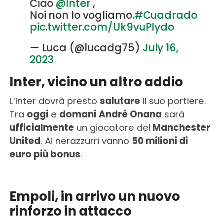
Ciao
@Inter
,
Noi non lo vogliamo.
#Cuadrado
pic.twitter.com/Uk9vuPlydo
— Luca (@lucadg75)
July 16,
2023
Inter, vicino un altro addio
L’Inter dovrà presto
salutare
il suo portiere.
Tra
oggi
e
domani
André Onana
sarà
ufficialmente
un giocatore del
Manchester
United
. Ai nerazzurri vanno
50 milioni di
euro più bonus
.
Empoli, in arrivo un nuovo
rinforzo in attacco