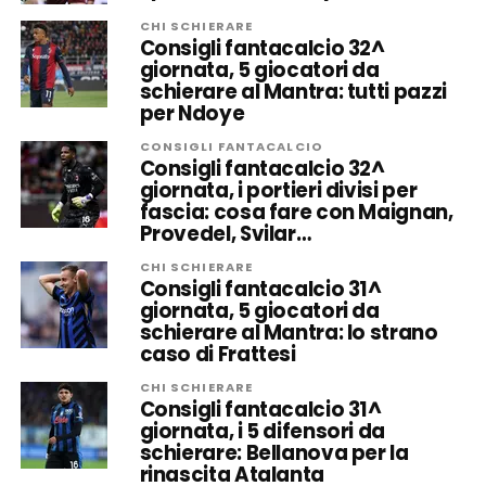
CHI SCHIERARE
Consigli fantacalcio 32^
giornata, 5 giocatori da
schierare al Mantra: tutti pazzi
per Ndoye
CONSIGLI FANTACALCIO
Consigli fantacalcio 32^
giornata, i portieri divisi per
fascia: cosa fare con Maignan,
Provedel, Svilar…
CHI SCHIERARE
Consigli fantacalcio 31^
giornata, 5 giocatori da
schierare al Mantra: lo strano
caso di Frattesi
CHI SCHIERARE
Consigli fantacalcio 31^
giornata, i 5 difensori da
schierare: Bellanova per la
rinascita Atalanta