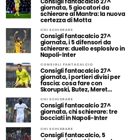
Consigli fantacalcio 27^
giornata, 5 giocatori da
schierare al Mantra: la nuova
certezza di Motta
CHI SCHIERARE
Consigli fantacalcio 27^
giornata, i 5 difensori da
schierare: duello esplosivo in
Napoli-Inter
CONSIGLI FANTACALCIO
Consigli fantacalcio 27^
giornata, i portieri divisi per
fascia: cosa fare con
Skorupski, Butez, Meret…
CHI SCHIERARE
Consigli fantacalcio 27^
giornata, chi schierare: tre
bocciati in Napoli-Inter
CHI SCHIERARE
Consigli fantacalcio, 5