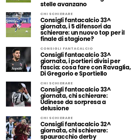
stelle avanzano
CHI SCHIERARE
Consigli fantacalcio 33^
giornata, i 5 difensori da
schierare: un nuovo top per il
finale di stagione?
CONSIGLI FANTACALCIO
Consigli fantacalcio 33^
giornata, i portieri divisi per
fascia: cosa fare con Ravaglia,
Di Gregorio e Sportiello
CHI SCHIERARE
Consigli fantacalcio 33^
giornata, chi schierare:
Udinese da sorpresa a
delusione
CHI SCHIERARE
Consigli fantacalcio 32^
giornata, chi schierare:
spauracchio derby