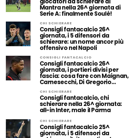
giocatori da schierare al
Mantra nella 26^ giornata di
Serie A: finalmente Soulé!
CHI SCHIERARE
Consigli fantacalcio 26^
giornata, i 5 difensori da
schierare: un nome ancor più
offensivo nel Napoli
CONSIGLI FANTACALCIO
Consigli fantacalcio 26^
giornata, i portieri divisi per
fascia: cosa fare con Maignan,
Carnesecchi, Di Gregorio…
CHI SCHIERARE
Consigli fantacalcio, chi
schierare nella 26^ giornata:
all-in Inter, male il Parma
CHI SCHIERARE
Consigli fantacalcio 25^
giornata, i 5 difensori da