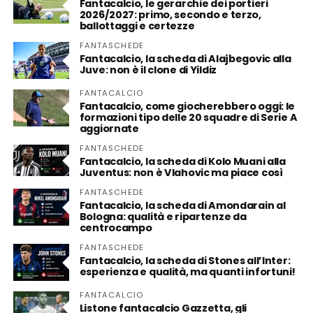
Fantacalcio, le gerarchie dei portieri
2026/2027: primo, secondo e terzo,
ballottaggi e certezze
FANTASCHEDE
Fantacalcio, la scheda di Alajbegovic alla
Juve: non è il clone di Yildiz
FANTACALCIO
Fantacalcio, come giocherebbero oggi: le
formazioni tipo delle 20 squadre di Serie A
aggiornate
FANTASCHEDE
Fantacalcio, la scheda di Kolo Muani alla
Juventus: non è Vlahovic ma piace così
FANTASCHEDE
Fantacalcio, la scheda di Amondarain al
Bologna: qualità e ripartenze da
centrocampo
FANTASCHEDE
Fantacalcio, la scheda di Stones all’Inter:
esperienza e qualità, ma quanti infortuni!
FANTACALCIO
Listone fantacalcio Gazzetta, gli