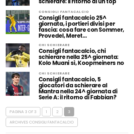
schierare: il ritorno di un top
CONSIGLI FANTACALCIO
Consigli fantacalcio 25^
giornata, i portieri divisi per
fascia: cosa fare con Sommer,
Provedel, Meret…
CHI SCHIERARE
Consigli fantacalcio, chi
schierare nella 25^ giornata:
Kolo Muani sì, Koopmeiners no
CHI SCHIERARE
Consigli fantacalcio, 5
giocatori da schierare al
Mantra nella 24^ giornata di
Serie A: il ritorno di Fabbian?
PAGINA 3 OF 3
1
2
3
ARCHIVES CONSIGLI FANTACALCIO