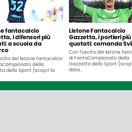
ne fantacalcio
Listone Fantacalcio
ta, i difensori più
Gazzetta, i portieri più
ti: a scuola da
quotati: comanda Svi
rco
Con l’uscita del listone fan
di FantaCampionato della
scita del listone fantacalcio
Gazzetta dello Sport (scopr
taCampionato della
data...
a dello Sport (scopri la