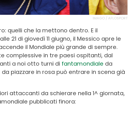
IMAGO / AFLOSPORT
ro: quelli che la mettono dentro. E il
e 21 di giovedì 11 giugno, il Messico apre le
 accende il Mondiale più grande di sempre.
te complessive in tre paesi ospitanti, dal
anti a noi otto turni di
fantamondiale
da
r da piazzare in rosa può entrare in scena già
iori attaccanti da schierare nella 1^ giornata,
amondiale pubblicati finora: