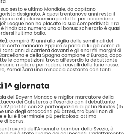
ta.
il suo sesto e ultimo Mondiale, da capitano
gorista designato. A quasi trentanove anni resta il
l’Algeria è il palcoscenico perfetto per accendere
Major League non ha placato la sua competitività. Tra
è l’indiziato numero uno al bonus: schierarlo è quasi
dersi l’ultimo ballo.
de)
: compirà 19 anni alla vigilia delle semifinali del
 certo mancare. Eppure si parla di lui già come di
tanti anni di carriera davanti e gli enormi margini di
del Barcellona e della Spagna campione d’Europa, dopo
utte le competizioni, trova all’esordio la debuttante
ario migliore per rodare i cavalli delle furie rosse.
trare, Yamal sarà una minaccia costante con tanti
 1^ giornata
 ala del Bayern Monaco e miglior marcatore della
attacco dei Cafeteros all’esordio con il debuttante
 32 partite con 32 partecipazioni ai gol in Bundes (15
e uno degli attaccanti più attesi, tra quelli non di
 e lui è il terminale più pericoloso: ottima
e di bonus.
 centravanti dell’Arsenal e bomber della Svezia, è
e in cui è stato l’uomo dei gol pesanti. L’adattamento