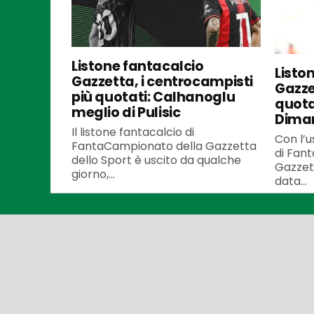
Listone fantacalcio
Listo
Gazzetta, i centrocampisti
Gazzet
più quotati: Calhanoglu
quota
meglio di Pulisic
Dima
Il listone fantacalcio di
Con l’u
FantaCampionato della Gazzetta
di Fan
dello Sport è uscito da qualche
Gazzett
giorno,...
data...