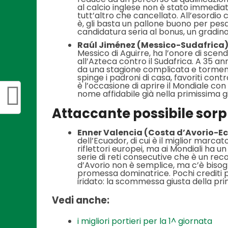
al calcio inglese non è stato immediat
tutt’altro che cancellato. All’esordio 
è, gli basta un pallone buono per pesa
candidatura seria al bonus, un gradino 
Raúl Jiménez (Messico-Sudafrica
Messico di Aguirre, ha l’onore di scen
all’Azteca contro il Sudafrica. A 35 an
da una stagione complicata e torment
spinge i padroni di casa, favoriti cont
è l’occasione di aprire il Mondiale co
nome affidabile già nella primissima g
Attaccante possibile sorp
Enner Valencia (Costa d’Avorio-E
dell’Ecuador, di cui è il miglior marc
riflettori europei, ma ai Mondiali ha 
serie di reti consecutive che è un rec
d’Avorio non è semplice, ma c’è bisogn
promessa dominatrice. Pochi crediti p
iridato: la scommessa giusta della pri
Vedi anche:
i migliori portieri per la 1^ giornata