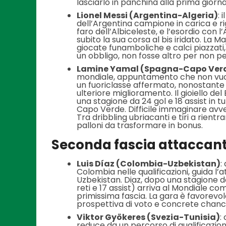
lasciarlo in panchina alla prima giorna
Lionel Messi (Argentina-Algeria)
: 
dell’Argentina campione in carica e ri
faro dell’Albiceleste, e l’esordio con 
subito la sua corsa al bis iridato. La 
giocate funamboliche e calci piazzati, 
un obbligo, non fosse altro per non per
Lamine Yamal (Spagna-Capo Ver
mondiale, appuntamento che non vuole
un fuoriclasse affermato, nonostante i 
ulteriore miglioramento. Il gioiello 
una stagione da 24 gol e 18 assist in t
Capo Verde. Difficile immaginare avvers
Tra dribbling ubriacanti e tiri a rien
palloni da trasformare in bonus.
Seconda fascia attaccanti
Luis Díaz (Colombia-Uzbekistan)
:
Colombia nelle qualificazioni, guida l’
Uzbekistan. Diaz, dopo una stagione da
reti e 17 assist) arriva al Mondiale com
primissima fascia. La gara è favorevole
prospettiva di voto e concrete chanc
Viktor Gyökeres (Svezia-Tunisia)
:
reduce da un percorso di qualificazion