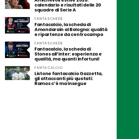
Amichevoli estive 2026:
calendario e risultati delle 20
squadre di Serie A
FANTASCHEDE
Fantacalcio, la scheda di
Amondarain al Bologna: qualità
e ripartenze da centrocampo
FANTASCHEDE
Fantacalcio, la scheda di
Stones all’Inter: esperienza e
qualità, ma quanti infortuni!
FANTACALCIO
Listone fantacalcio Gazzetta,
gli attaccanti più quotati:
Ramos c’è ma insegue