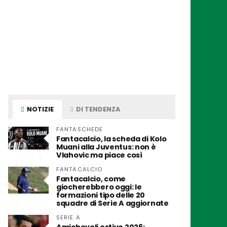
NOTIZIE
DI TENDENZA
FANTASCHEDE
Fantacalcio, la scheda di Kolo
Muani alla Juventus: non è
Vlahovic ma piace così
FANTACALCIO
Fantacalcio, come
giocherebbero oggi: le
formazioni tipo delle 20
squadre di Serie A aggiornate
SERIE A