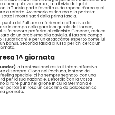
o come poteva sperare, ma il vizio del gol è
con la Tunisia parte favorito e, da rapace d’area qual
re a referto. Avversario ostico ma alla portata:
sotto i mostri sacri della prima fascia.
)
: punta del Fulham e riferimento offensivo del
dere in campo nella gara inaugurale del torneo,
ni, si fa ancora preferire al milanista Gimenez, reduce
ata da un problema alla caviglia. Il fattore campo
ro i sudafricani, e per un attaccante esperto come lui
n un bonus. Seconda fascia di lusso per chi cerca un
iornata.
resa 1^ giornata
cuador)
: a trentasei anni resta il totem offensivo
atore di sempre. Gioca nel Pachuca, lontano dai
un feeling speciale: ci ha sempre segnato, con una
ord per la sua nazionale. L’esordio con la Costa
o di fare punti nel girone in cui la Germania è
er portarti in rosa un cecchino da palcoscenico
ma giornata.