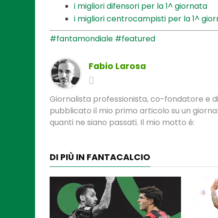
i migliori difensori per la 1^ giornata
i migliori centrocampisti per la 1^ gio
#fantamondiale
#featured
Fabio Larosa
Giornalista professionista, co-fondatore e di
pubblicato il mio primo articolo su un gior
quanti ne siano passati. Il mio motto é:
DI PIÙ IN FANTACALCIO