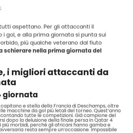
i
;
tti aspettano. Per gli attaccanti il
 gol, e alla prima giornata si punta sui
rbido, più qualche veterano dal fiuto
a schierare nella prima giornata del
 i migliori attaccanti da
nata
^ giornata
: capitano e stella della Francia di Deschamps, oltre
le macchine da gol più letali del torneo. Quest’anno
 contando tutte le competizioni. Già campione del
rsi dopo la delusione della finale persa in Qatar 4
ei più morbidi, perché gli africani hanno gamba e
 avversaria resta sempre un’occasione. Impossibile