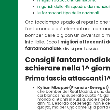
i migliori attaccanti del listone
;
i rigoristi delle 48 squadre dei mondial
le formazioni tipo delle nazionali
.
Ora facciampo spazio al reparto che tu
fantamondiale è elementare: contano i
bomber delle big con un avversario mo
infallibile. Ecco i
migliori attaccanti d
fantamondiale
, divisi per fascia.
Consigli fantamondiale,
schierare nella 1^ gior
Prima fascia attaccanti 1
Kylian Mbappé (Francia-Senegal)
che bomber del Real Madrid, è una del
coi blancos ha superato quota 40 gol
mondo a 19 anni in Russia, vuole ripete
anni fa. L’esordio col Senegal non è d
qualità, ma per uno come lui la porta