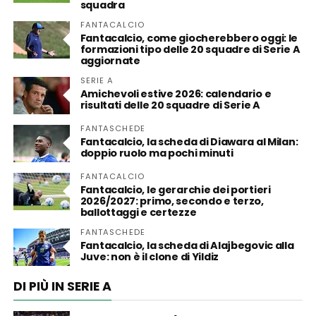
squadra
FANTACALCIO
Fantacalcio, come giocherebbero oggi: le
formazioni tipo delle 20 squadre di Serie A
aggiornate
SERIE A
Amichevoli estive 2026: calendario e
risultati delle 20 squadre di Serie A
FANTASCHEDE
Fantacalcio, la scheda di Diawara al Milan:
doppio ruolo ma pochi minuti
FANTACALCIO
Fantacalcio, le gerarchie dei portieri
2026/2027: primo, secondo e terzo,
ballottaggi e certezze
FANTASCHEDE
Fantacalcio, la scheda di Alajbegovic alla
Juve: non è il clone di Yildiz
DI PIÙ IN SERIE A