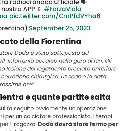
ostra radiocronaca ufficiale 🗣
a nostra APP 📱
#ForzaViola
ina
pic.twitter.com/CmPfdVYha6
orentina)
September 25, 2023
cato della Fiorentina
iatore Dodo è stato sottoposto ad
’ infortunio occorso nella gara di ieri. Gli
na lesione del legamento crociato anteriore
correzione chirurgica. La sede e la data
rossime ore”.
ientra e quante partite salta
 cui fa seguito ovviamente un’operazione
ori per un calciatore professionista. I tempi
per il ragazzo:
Dodò dovrà stare fermo per