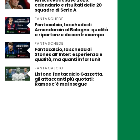
Amichevoli estive 2026:
calendario e risultati delle 20
squadre di Serie A
FANTASCHEDE
Fantacalcio, la scheda di
Amondarain al Bologna: qualità
e ripartenze da centrocampo
FANTASCHEDE
Fantacalcio, la scheda di
Stones all’Inter: esperienza e
qualità, ma quanti infortuni!
FANTACALCIO
Listone fantacalcio Gazzetta,
gli attaccanti più quotati:
Ramos c’è ma insegue