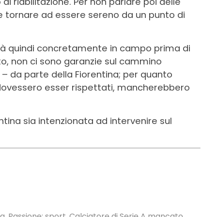
i riabilitazione. Per non parlare poi delle
te e tornare ad essere sereno da un punto di
nerà quindi concretamente in campo prima di
o, non ci sono garanzie sul cammino
 – da parte della Fiorentina; per quanto
i dovessero esser rispettati, mancherebbero
ina sia intenzionata ad intervenire sul
. Passione: sport. Calciatore di Serie A mancato,