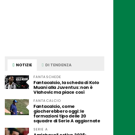
NOTIZIE
DI TENDENZA
FANTASCHEDE
Fantacalcio, la scheda di Kolo
Muani alla Juventus: non è
Vlahovic ma piace così
FANTACALCIO
Fantacalcio, come
giocherebbero oggi: le
formazioni tipo delle 20
squadre di Serie A aggiornate
SERIE A