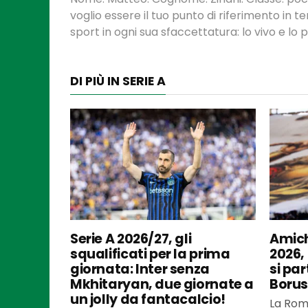
voglio essere il tuo punto di riferimento in 
sport in ogni sua sfaccettatura: lo vivo e lo
DI PIÙ IN SERIE A
Serie A 2026/27, gli
Amich
squalificati per la prima
2026,
giornata: Inter senza
si par
Mkhitaryan, due giornate a
Borus
un jolly da fantacalcio!
La Roma