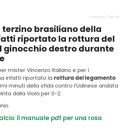
Iconsport / DeFodi
l terzino brasiliano della
atti riportato la rottura del
l ginocchio destro durante
se
 per mister Vincenzo Italiano e per i
a infatti riportato la
rottura del legamento
imi minuti della sfida contro l’Udinese andata
nta dalla Viola per 0-2.
unio.
alcio: il manuale pdf per una rosa