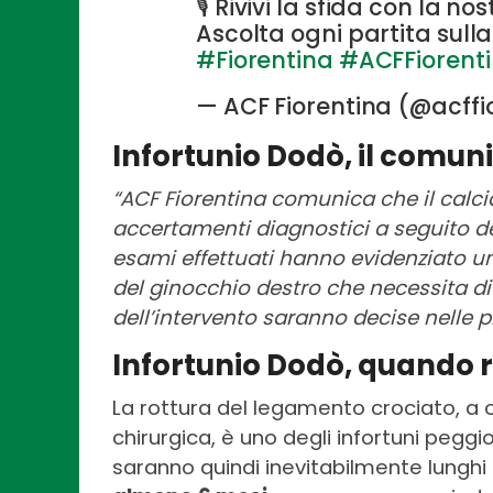
🎙 Rivivi la sfida con la n
Ascolta ogni partita sull
#Fiorentina
#ACFFiorent
— ACF Fiorentina (@acffi
Infortunio Dodò, il comuni
“ACF Fiorentina comunica che il calc
accertamenti diagnostici a seguito dell
esami effettuati hanno evidenziato u
del ginocchio destro che necessita di 
dell’intervento saranno decise nelle p
Infortunio Dodò, quando r
La rottura del legamento crociato, a
chirurgica, è uno degli infortuni peggi
saranno quindi inevitabilmente lunghi 