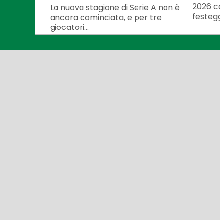
2026 co
La nuova stagione di Serie A non è
festegg
ancora cominciata, e per tre
giocatori...