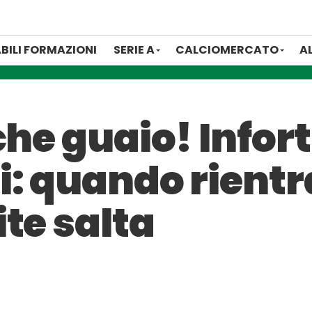
BILI FORMAZIONI
SERIE A
CALCIOMERCATO
A
che guaio! Infor
: quando rientr
te salta