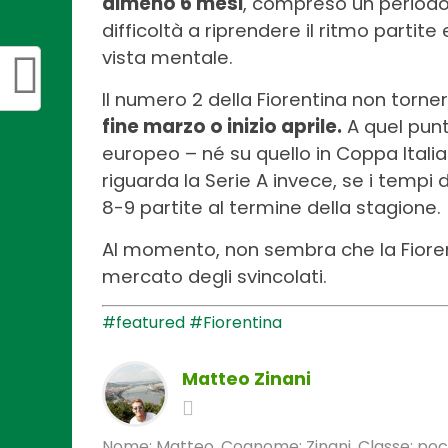
almeno 6 mesi
, compreso un periodo d
difficoltà a riprendere il ritmo parti
vista mentale.
Il numero 2 della Fiorentina non tor
fine marzo o inizio aprile.
A quel punt
europeo – né su quello in Coppa Italia
riguarda la Serie A invece, se i temp
8-9 partite al termine della stagione.
Al momento, non sembra che la Fiorent
mercato degli svincolati.
#featured
#Fiorentina
Matteo Zinani
Nome: Matteo. Cognome: Zinani. Classe: poca