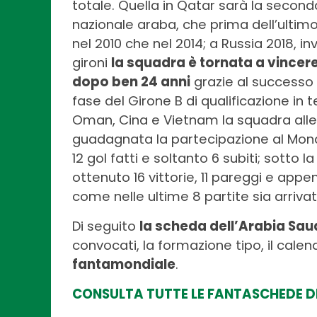
totale. Quella in Qatar sarà la secon
nazionale araba, che prima dell’ultimo 
nel 2010 che nel 2014; a Russia 2018, 
gironi
la squadra è tornata a vincere
dopo ben 24 anni
grazie al successo 
fase del Girone B di qualificazione in 
Oman, Cina e Vietnam la squadra alle
guadagnata la partecipazione al Mondi
12 gol fatti e soltanto 6 subiti; sotto l
ottenuto 16 vittorie, 11 pareggi e appe
come nelle ultime 8 partite sia arriva
Di seguito
la scheda dell’Arabia Saud
convocati, la formazione tipo, il calen
fantamondiale
.
CONSULTA TUTTE LE FANTASCHEDE DE