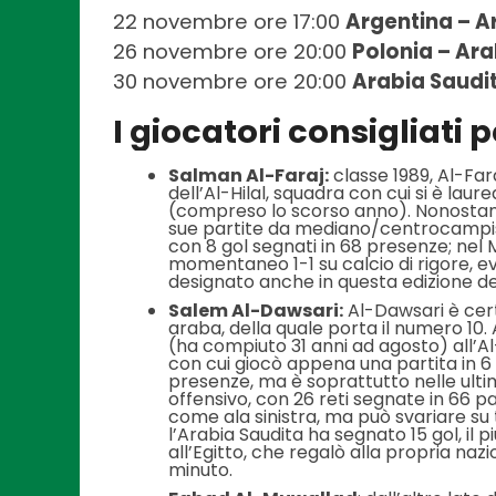
22 novembre ore 17:00
Argentina – A
26 novembre ore 20:00
Polonia – Ara
30 novembre ore 20:00
Arabia Saudi
I giocatori consigliati 
Salman Al-Faraj:
classe 1989, Al-Fara
dell’Al-Hilal, squadra con cui si è l
(compreso lo scorso anno). Nonostan
sue partite da mediano/centrocampist
con 8 gol segnati in 68 presenze; nel Mo
momentaneo 1-1 su calcio di rigore, ev
designato anche in questa edizione de
Salem Al-Dawsari:
Al-Dawsari è cert
araba, della quale porta il numero 10.
(ha compiuto 31 anni ad agosto) all’Al-
con cui giocò appena una partita in 6 
presenze, ma è soprattutto nelle ulti
offensivo, con 26 reti segnate in 66 
come ala sinistra, ma può svariare su 
l’Arabia Saudita ha segnato 15 gol, il 
all’Egitto, che regalò alla propria nazi
minuto.