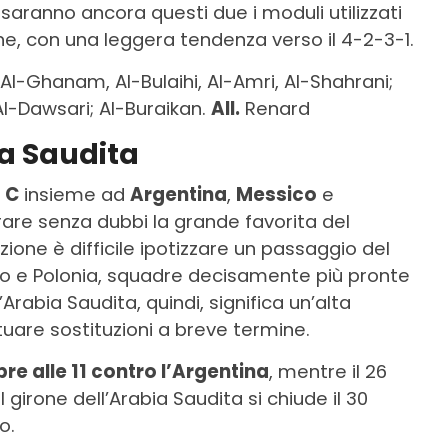
 saranno ancora questi due i moduli utilizzati
ne, con una leggera tendenza verso il 4-2-3-1.
Al-Ghanam, Al-Bulaihi, Al-Amri, Al-Shahrani;
Al-Dawsari; Al-Buraikan.
All.
Renard
ia Saudita
 C
insieme ad
Argentina
,
Messico
e
are senza dubbi la grande favorita del
ione è difficile ipotizzare un passaggio del
ico e Polonia, squadre decisamente più pronte
Arabia Saudita, quindi, significa un’alta
tuare sostituzioni a breve termine.
re alle 11 contro l’Argentina
, mentre il 26
 Il girone dell’Arabia Saudita si chiude il 30
o.