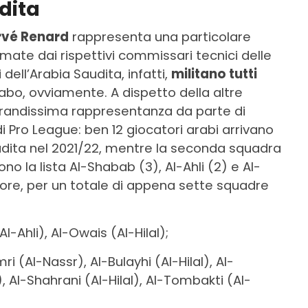
dita
rvé Renard
rappresenta una particolare
mate dai rispettivi commissari tecnici delle
i dell’Arabia Saudita, infatti,
militano tutti
abo, ovviamente. A dispetto della altre
 grandissima rappresentanza da parte di
 Pro League: ben 12 giocatori arabi arrivano
udita nel 2021/22, mentre la seconda squadra
no la lista Al-Shabab (3), Al-Ahli (2) e Al-
tore, per un totale di appena sette squadre
Al-Ahli), Al-Owais (Al-Hilal);
ri (Al-Nassr), Al-Bulayhi (Al-Hilal), Al-
Al-Shahrani (Al-Hilal), Al-Tombakti (Al-