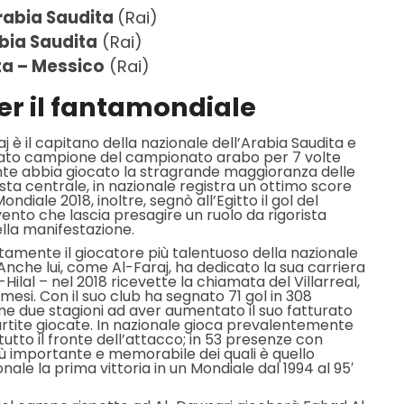
rabia Saudita
(Rai)
bia Saudita
(Rai)
ta – Messico
(Rai)
per il fantamondiale
j è il capitano della nazionale dell’Arabia Saudita e
aureato campione del campionato arabo per 7 volte
te abbia giocato la stragrande maggioranza delle
a centrale, in nazionale registra un ottimo score
ndiale 2018, inoltre, segnò all’Egitto il gol del
ento che lascia presagire un ruolo da rigorista
lla manifestazione.
amente il giocatore più talentuoso della nazionale
 Anche lui, come Al-Faraj, ha dedicato la sua carriera
Hilal – nel 2018 ricevette la chiamata del Villarreal,
mesi. Con il suo club ha segnato 71 gol in 308
me due stagioni ad aver aumentato il suo fatturato
partite giocate. In nazionale gioca prevalentemente
tutto il fronte dell’attacco; in 53 presenze con
più importante e memorabile dei quali è quello
onale la prima vittoria in un Mondiale dal 1994 al 95′