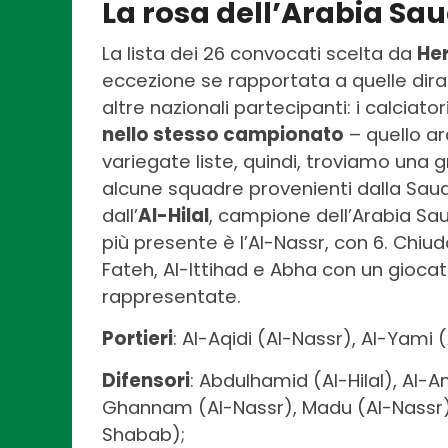
La rosa dell’Arabia Sau
La lista dei 26 convocati scelta da
He
eccezione se rapportata a quelle dira
altre nazionali partecipanti: i calciator
nello stesso campionato
– quello ar
variegate liste, quindi, troviamo una
alcune squadre provenienti dalla Saudi
dall’
Al-Hilal
, campione dell’Arabia Sa
più presente è l’Al-Nassr, con 6. Chiudo
Fateh, Al-Ittihad e Abha con un gioca
rappresentate.
Portieri
: Al-Aqidi (Al-Nassr), Al-Yami (
Difensori
: Abdulhamid (Al-Hilal), Al-Am
Ghannam (Al-Nassr), Madu (Al-Nassr), 
Shabab);