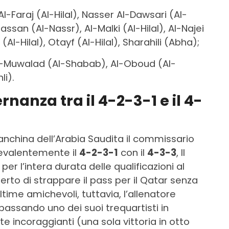
 Al-Faraj (Al-Hilal), Nasser Al-Dawsari (Al-
Hassan (Al-Nassr), Al-Malki (Al-Hilal), Al-Najei
Al-Hilal), Otayf (Al-Hilal), Sharahili (Abha);
 Al-Muwalad (Al-Shabab), Al-Oboud (Al-
li).
rnanza tra il 4-2-3-1 e il 4-
anchina dell’Arabia Saudita il commissario
revalentemente il
4-2-3-1
con il
4-3-3
, Il
er l’intera durata delle qualificazioni al
erto di strappare il pass per il Qatar senza
 ultime amichevoli, tuttavia, l’allenatore
assando uno dei suoi trequartisti in
 incoraggianti (una sola vittoria in otto