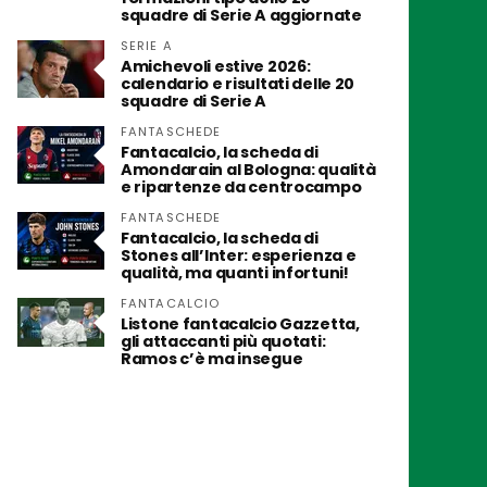
squadre di Serie A aggiornate
SERIE A
Amichevoli estive 2026:
calendario e risultati delle 20
squadre di Serie A
FANTASCHEDE
Fantacalcio, la scheda di
Amondarain al Bologna: qualità
e ripartenze da centrocampo
FANTASCHEDE
Fantacalcio, la scheda di
Stones all’Inter: esperienza e
qualità, ma quanti infortuni!
FANTACALCIO
Listone fantacalcio Gazzetta,
gli attaccanti più quotati:
Ramos c’è ma insegue