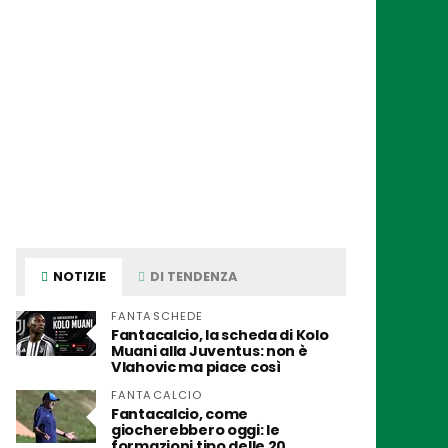
NOTIZIE
DI TENDENZA
FANTASCHEDE
Fantacalcio, la scheda di Kolo
Muani alla Juventus: non è
Vlahovic ma piace così
FANTACALCIO
Fantacalcio, come
giocherebbero oggi: le
formazioni tipo delle 20