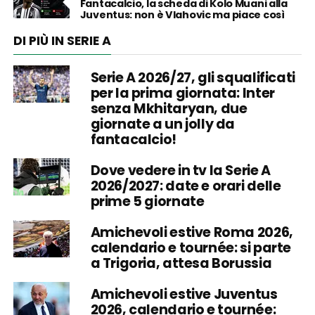
Fantacalcio, la scheda di Kolo Muani alla
Juventus: non è Vlahovic ma piace così
DI PIÙ IN SERIE A
Serie A 2026/27, gli squalificati
per la prima giornata: Inter
senza Mkhitaryan, due
giornate a un jolly da
fantacalcio!
Dove vedere in tv la Serie A
2026/2027: date e orari delle
prime 5 giornate
Amichevoli estive Roma 2026,
calendario e tournée: si parte
a Trigoria, attesa Borussia
Amichevoli estive Juventus
2026, calendario e tournée: