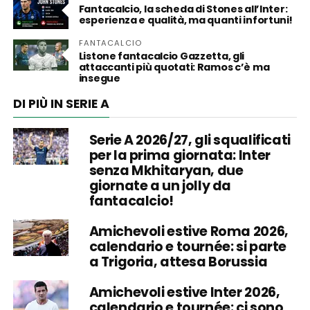
Fantacalcio, la scheda di Stones all’Inter:
esperienza e qualità, ma quanti infortuni!
FANTACALCIO
Listone fantacalcio Gazzetta, gli
attaccanti più quotati: Ramos c’è ma
insegue
DI PIÙ IN SERIE A
Serie A 2026/27, gli squalificati
per la prima giornata: Inter
senza Mkhitaryan, due
giornate a un jolly da
fantacalcio!
Amichevoli estive Roma 2026,
calendario e tournée: si parte
a Trigoria, attesa Borussia
Amichevoli estive Inter 2026,
calendario e tournée: ci sono