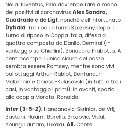
Nella Juventus, Pirlo dovrebbe fare a meno
dei positivi al coronavirus
Alex Sandro,
Cuadrado e de Ligt
, nonché dell’infortunato
Dybala
. Tra i pali, ritorna Szczesny dopo il
turno di riposo in Coppa Italia, difesa a
quattro composta da Danilo, Demiral (in
vantaggio su Chiellini), Bonucci e Frabotta. A
centrocampo, l’unico sicuro del posto
sembra essere Ramsey, mentre sono vivi i
ballottaggi Arthur-Rabiot, Bentancur-
McKennie e Chiesa-Kulusevski (in tutti e tre i
casi, in vantaggio i primi). In avanti, spazio
alla coppia Morata-Ronaldo.
Inter (3-5-2):
Handanovic; Skriniar, de Vrij,
Bastoni; Hakimi, Barella, Brozovic, Vidal;
Young; Lautaro, Lukaku.
All.
Conte