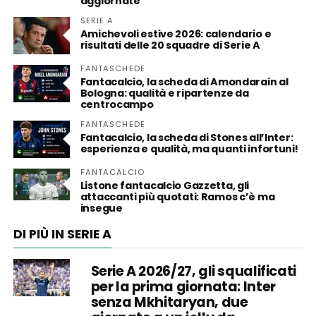
aggiornate
SERIE A
Amichevoli estive 2026: calendario e
risultati delle 20 squadre di Serie A
FANTASCHEDE
Fantacalcio, la scheda di Amondarain al
Bologna: qualità e ripartenze da
centrocampo
FANTASCHEDE
Fantacalcio, la scheda di Stones all’Inter:
esperienza e qualità, ma quanti infortuni!
FANTACALCIO
Listone fantacalcio Gazzetta, gli
attaccanti più quotati: Ramos c’è ma
insegue
DI PIÙ IN SERIE A
Serie A 2026/27, gli squalificati
per la prima giornata: Inter
senza Mkhitaryan, due