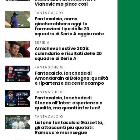
Vlahovic ma piace così
FANTACALCIO
Fantacalcio, come
giocherebbero oggi: le
formazioni tipo delle 20
squadre di Serie A aggiornate
SERIE A
Amichevoli estive 2026:
calendario e risultati delle 20
squadre di Serie A
FANTASCHEDE
Fantacalcio, la scheda di
Amondarain al Bologna: qualità
e ripartenze da centrocampo
FANTASCHEDE
Fantacalcio, la scheda di
Stones all’Inter: esperienza e
qualità, ma quanti infortuni!
FANTACALCIO
Listone fantacalcio Gazzetta,
gli attaccanti più quotati:
Ramos c’è ma insegue