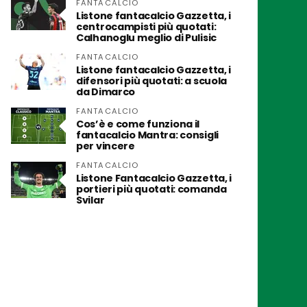
FANTACALCIO
Listone fantacalcio Gazzetta, i
centrocampisti più quotati:
Calhanoglu meglio di Pulisic
FANTACALCIO
Listone fantacalcio Gazzetta, i
difensori più quotati: a scuola
da Dimarco
FANTACALCIO
Cos’è e come funziona il
fantacalcio Mantra: consigli
per vincere
FANTACALCIO
Listone Fantacalcio Gazzetta, i
portieri più quotati: comanda
Svilar