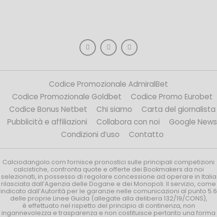
Codice Promozionale AdmiralBet
Codice Promozionale Goldbet
Codice Promo Eurobet
Codice Bonus Netbet
Chi siamo
Carta del giornalista
Pubblicità e affiliazioni
Collabora con noi
Google News
Condizioni d’uso
Contatto
Calciodangolo.com fornisce pronostici sulle principali competizioni
calcistiche, confronta quote e offerte dei Bookmakers da noi
selezionati, in possesso di regolare concessione ad operare in Italia
rilasciata dall’Agenzia delle Dogane e dei Monopoli. Il servizio, come
indicato dall’Autorità per le garanzie nelle comunicazioni al punto 5.6
delle proprie Linee Guida (allegate alla delibera 132/19/CONS),
è effettuato nel rispetto del principio di continenza, non
ingannevolezza e trasparenza e non costituisce pertanto una forma