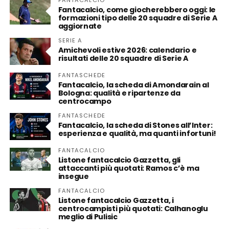
FANTACALCIO
Fantacalcio, come giocherebbero oggi: le
formazioni tipo delle 20 squadre di Serie A
aggiornate
SERIE A
Amichevoli estive 2026: calendario e
risultati delle 20 squadre di Serie A
FANTASCHEDE
Fantacalcio, la scheda di Amondarain al
Bologna: qualità e ripartenze da
centrocampo
FANTASCHEDE
Fantacalcio, la scheda di Stones all’Inter:
esperienza e qualità, ma quanti infortuni!
FANTACALCIO
Listone fantacalcio Gazzetta, gli
attaccanti più quotati: Ramos c’è ma
insegue
FANTACALCIO
Listone fantacalcio Gazzetta, i
centrocampisti più quotati: Calhanoglu
meglio di Pulisic