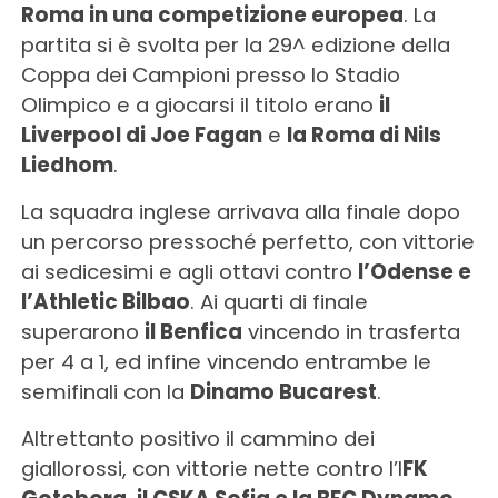
Roma in una competizione europea
. La
partita si è svolta per la 29^ edizione della
Coppa dei Campioni presso lo Stadio
Olimpico e a giocarsi il titolo erano
il
Liverpool di Joe Fagan
e
la Roma di Nils
Liedhom
.
La squadra inglese arrivava alla finale dopo
un percorso pressoché perfetto, con vittorie
ai sedicesimi e agli ottavi contro
l’Odense e
l’Athletic Bilbao
. Ai quarti di finale
superarono
il Benfica
vincendo in trasferta
per 4 a 1, ed infine vincendo entrambe le
semifinali con la
Dinamo Bucarest
.
Altrettanto positivo il cammino dei
giallorossi, con vittorie nette contro l’I
FK