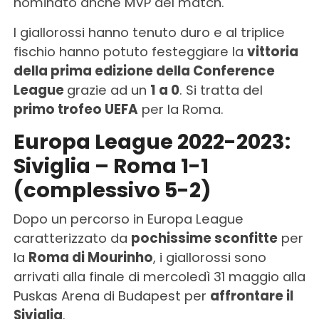
nominato anche MVP del match.
I giallorossi hanno tenuto duro e al triplice
fischio hanno potuto festeggiare la
vittoria
della prima edizione della Conference
League
grazie ad un
1 a 0
. Si tratta del
primo trofeo UEFA
per la Roma.
Europa League 2022-2023:
Siviglia – Roma 1-1
(complessivo 5-2)
Dopo un percorso in Europa League
caratterizzato da
pochissime sconfitte
per
la
Roma di Mourinho
, i giallorossi sono
arrivati alla finale di mercoledì 31 maggio alla
Puskas Arena di Budapest per
affrontare il
Siviglia
.