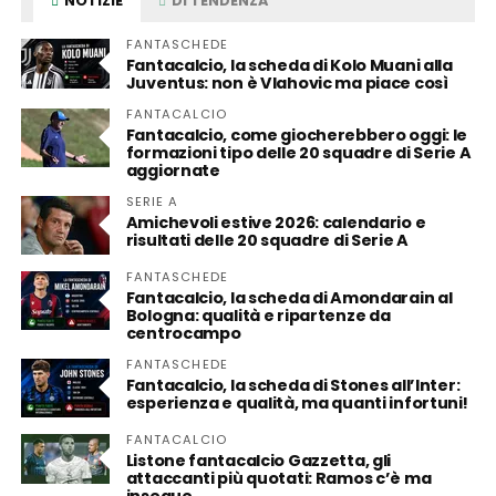
NOTIZIE
DI TENDENZA
FANTASCHEDE
Fantacalcio, la scheda di Kolo Muani alla
Juventus: non è Vlahovic ma piace così
FANTACALCIO
Fantacalcio, come giocherebbero oggi: le
formazioni tipo delle 20 squadre di Serie A
aggiornate
SERIE A
Amichevoli estive 2026: calendario e
risultati delle 20 squadre di Serie A
FANTASCHEDE
Fantacalcio, la scheda di Amondarain al
Bologna: qualità e ripartenze da
centrocampo
FANTASCHEDE
Fantacalcio, la scheda di Stones all’Inter:
esperienza e qualità, ma quanti infortuni!
FANTACALCIO
Listone fantacalcio Gazzetta, gli
attaccanti più quotati: Ramos c’è ma
insegue