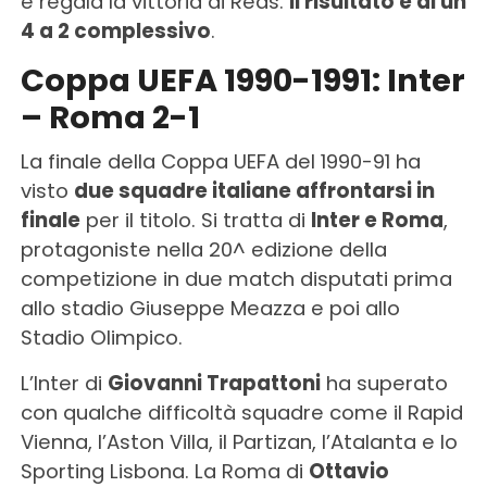
e regala la vittoria ai Reds.
Il risultato è di un
4 a 2 complessivo
.
Coppa UEFA 1990-1991: Inter
– Roma 2-1
La finale della Coppa UEFA del 1990-91 ha
visto
due squadre italiane affrontarsi in
finale
per il titolo. Si tratta di
Inter e Roma
,
protagoniste nella 20^ edizione della
competizione in due match disputati prima
allo stadio Giuseppe Meazza e poi allo
Stadio Olimpico.
L’Inter di
Giovanni Trapattoni
ha superato
con qualche difficoltà squadre come il Rapid
Vienna, l’Aston Villa, il Partizan, l’Atalanta e lo
Sporting Lisbona. La Roma di
Ottavio