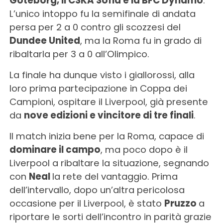
Goteborg, il CSKA Sofia e la BFC Dynamo
.
L’unico intoppo fu la semifinale di andata
persa per 2 a 0 contro gli scozzesi del
Dundee United
, ma la Roma fu in grado di
ribaltarla per 3 a 0 all’Olimpico.
La finale ha dunque visto i giallorossi, alla
loro prima partecipazione in Coppa dei
Campioni, ospitare il Liverpool, già presente
da
nove edizioni e vincitore di tre finali
.
Il match inizia bene per la Roma, capace di
dominare il campo
, ma poco dopo è il
Liverpool a ribaltare la situazione, segnando
con
Neal
la rete del vantaggio. Prima
dell’intervallo, dopo un’altra pericolosa
occasione per il Liverpool, è stato
Pruzzo
a
riportare le sorti dell’incontro in parità grazie