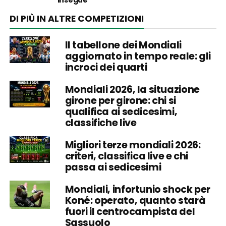
DI PIÙ IN ALTRE COMPETIZIONI
Il tabellone dei Mondiali
aggiornato in tempo reale: gli
incroci dei quarti
Mondiali 2026, la situazione
girone per girone: chi si
qualifica ai sedicesimi,
classifiche live
Migliori terze mondiali 2026:
criteri, classifica live e chi
passa ai sedicesimi
Mondiali, infortunio shock per
Koné: operato, quanto starà
fuori il centrocampista del
Sassuolo