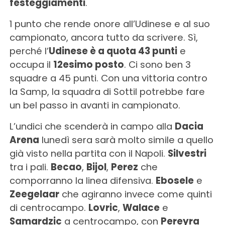
festeggiamenti
.
1 punto che rende onore all’Udinese e al suo
campionato, ancora tutto da scrivere. Sì,
perché l’
Udinese è a quota 43 punti
e
occupa il
12esimo posto
. Ci sono ben 3
squadre a 45 punti. Con una vittoria contro
la Samp, la squadra di Sottil potrebbe fare
un bel passo in avanti in campionato.
L’undici che scenderà in campo alla
Dacia
Arena
lunedì sera sarà molto simile a quello
già visto nella partita con il Napoli.
Silvestri
tra i pali.
Becao
,
Bijol
,
Perez
che
comporranno la linea difensiva.
Ebosele
e
Zeegelaar
che agiranno invece come quinti
di centrocampo.
Lovric
,
Walace
e
Samardzic
a centrocampo, con
Pereyra