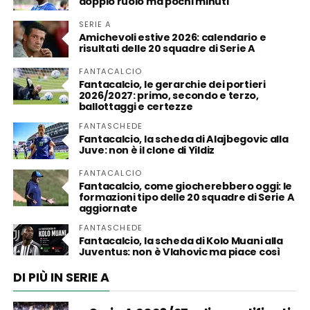
doppio ruolo ma pochi minuti
SERIE A
Amichevoli estive 2026: calendario e
risultati delle 20 squadre di Serie A
FANTACALCIO
Fantacalcio, le gerarchie dei portieri
2026/2027: primo, secondo e terzo,
ballottaggi e certezze
FANTASCHEDE
Fantacalcio, la scheda di Alajbegovic alla
Juve: non è il clone di Yildiz
FANTACALCIO
Fantacalcio, come giocherebbero oggi: le
formazioni tipo delle 20 squadre di Serie A
aggiornate
FANTASCHEDE
Fantacalcio, la scheda di Kolo Muani alla
Juventus: non è Vlahovic ma piace così
DI PIÙ IN SERIE A