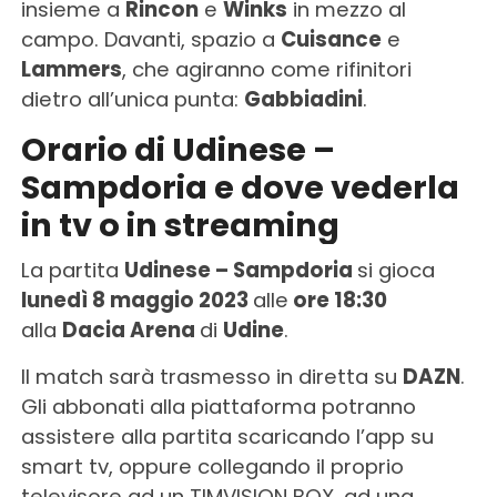
insieme a
Rincon
e
Winks
in mezzo al
campo. Davanti, spazio a
Cuisance
e
Lammers
, che agiranno come rifinitori
dietro all’unica punta:
Gabbiadini
.
Orario di Udinese –
Sampdoria e dove vederla
in tv o in streaming
La partita
Udinese – Sampdoria
si gioca
lunedì
8 maggio 2023
alle
ore 18:30
alla
Dacia Arena
di
Udine
.
Il match sarà trasmesso in diretta su
DAZN
.
Gli abbonati alla piattaforma potranno
assistere alla partita scaricando l’app su
smart tv, oppure collegando il proprio
televisore ad un TIMVISION BOX, ad una