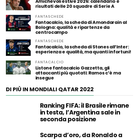
Amichevoli estive 2026: calendario e
risultati delle 20 squadre di Serie A
FANTASCHEDE
Fantacalcio, la scheda di Amondarain al
Bologna: qualità e ripartenze da
centrocampo
FANTASCHEDE
Fantacalcio, la scheda di Stones all’Inter:
esperienza e qualità, ma quanti infortuni!
FANTACALCIO
Listone fantacalcio Gazzetta, gli
attaccanti più quotati: Ramos c’è ma
insegue
DI PIÙ IN MONDIALI QATAR 2022
Ranking FIFA: il Brasile rimane
in testa, l’Argentina sale in
seconda posizione
Scarpa d’oro, da Ronaldo a