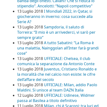
banda degli onesti. Cavani? Che si riduca lo
stipendio”. Ancelotti: “Napoli competitivo”
13 Luglio 2018
I Mondiali 2022, in Qatar, si
giocheranno in inverno: cosa succede alla
Serie A?
13 Luglio 2018
Sampdoria, il saluto di
Torreira: “Il mio è un arrivederci, vi sarò per
sempre grato”
13 Luglio 2018
A tutto Sabatini: “La Roma è
una malattia, Nainggolan all’Inter farà grandi
cose”
13 Luglio 2018
UFFICIALE: Chelsea, il club
comunica la separazione da Antonio Conte
13 Luglio 2018
Juventus, Cristiano Ronaldo e
la moralità che nel calcio non esiste: le cifre
dell’affare del secolo
13 Luglio 2018
UFFICIALE: Milan, addio Paolo
Maldini. Si unisce al team DAZN Italia
12 Luglio 2018
UFFICIALE: Udinese, Widmer
passa al Basilea a titolo definitivo
11 Luglio 2018
Milan, chi è Scaroni: tra luci ed