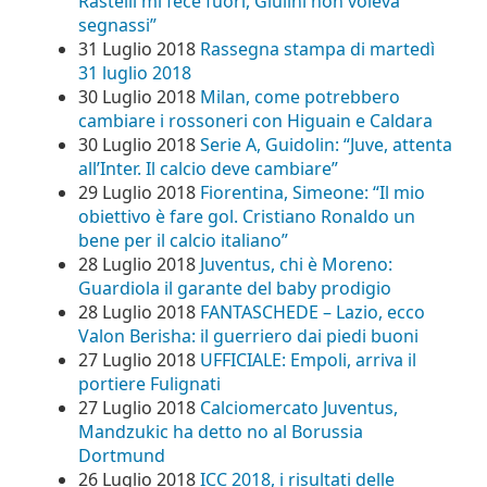
Rastelli mi fece fuori, Giulini non voleva
segnassi”
31 Luglio 2018
Rassegna stampa di martedì
31 luglio 2018
30 Luglio 2018
Milan, come potrebbero
cambiare i rossoneri con Higuain e Caldara
30 Luglio 2018
Serie A, Guidolin: “Juve, attenta
all’Inter. Il calcio deve cambiare”
29 Luglio 2018
Fiorentina, Simeone: “Il mio
obiettivo è fare gol. Cristiano Ronaldo un
bene per il calcio italiano”
28 Luglio 2018
Juventus, chi è Moreno:
Guardiola il garante del baby prodigio
28 Luglio 2018
FANTASCHEDE – Lazio, ecco
Valon Berisha: il guerriero dai piedi buoni
27 Luglio 2018
UFFICIALE: Empoli, arriva il
portiere Fulignati
27 Luglio 2018
Calciomercato Juventus,
Mandzukic ha detto no al Borussia
Dortmund
26 Luglio 2018
ICC 2018, i risultati delle