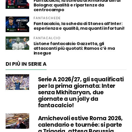
Fantacalcio, la scheda di Amondarain al
Bologna: qualità e ripartenze da
centrocampo
FANTASCHEDE
Fantacalcio, la scheda di Stones all’Inter:
esperienza e qualità, ma quanti infortuni!
FANTACALCIO
Listone fantacalcio Gazzetta, gli
attaccanti più quotati: Ramos c’è ma
insegue
DI PIÙ IN SERIE A
Serie A 2026/27, gli squalificati
per la prima giornata: Inter
senza Mkhitaryan, due
giornate a un jolly da
fantacalcio!
Amichevoli estive Roma 2026,
calendario e tournée: si parte
a Trigoria, attesa Borussia