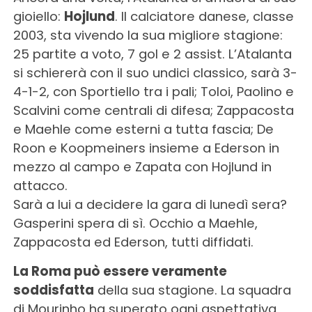
gioiello:
Hojlund
. Il calciatore danese, classe
2003, sta vivendo la sua migliore stagione:
25 partite a voto, 7 gol e 2 assist. L’Atalanta
si schiererà con il suo undici classico, sarà 3-
4-1-2, con Sportiello tra i pali; Toloi, Paolino e
Scalvini come centrali di difesa; Zappacosta
e Maehle come esterni a tutta fascia; De
Roon e Koopmeiners insieme a Ederson in
mezzo al campo e Zapata con Hojlund in
attacco.
Sarà a lui a decidere la gara di lunedì sera?
Gasperini spera di sì. Occhio a Maehle,
Zappacosta ed Ederson, tutti diffidati.
La Roma può essere veramente
soddisfatta
della sua stagione. La squadra
di Mourinho ha superato ogni aspettativa,