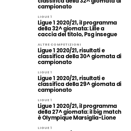
classifica della 32^ giornata di
campionato
LIGUE 1
Ligue 1 2020/21, il programma
della 32^ giornata: Lille a
caccia del titolo, Psg insegue
ALTRE COMPETIZIONI
Ligue 1 2020/21, risultati e
classifica della 30^ giornata di
campionato
LIGUE 1
Ligue 1 2020/21, risultati e
classifica della 29^ giornata di
campionato
LIGUE 1
Ligue 1 2020/21, il programma
della 27^ giornata: il big match
è Olympique Marsiglia-Lione
LIGUE 1