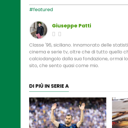
#featured
Giuseppe Patti
Classe '96, siciliano. Innamorato delle statis
cinema e serie tv, oltre che di tutto quello
calciodangolo dalla sua fondazione, ormai l
sito, che sento quasi come mio.
DI PIÙ IN SERIE A