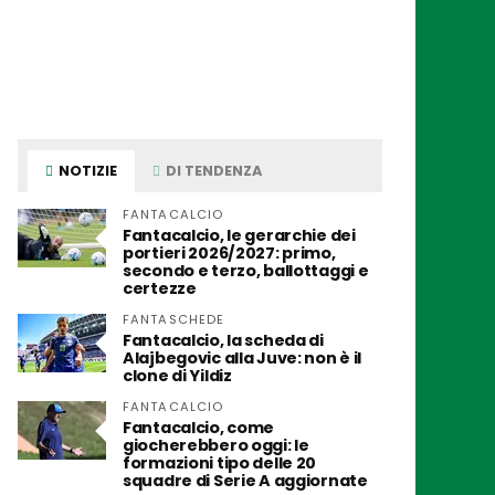
NOTIZIE
DI TENDENZA
FANTACALCIO
Fantacalcio, le gerarchie dei
portieri 2026/2027: primo,
secondo e terzo, ballottaggi e
certezze
FANTASCHEDE
Fantacalcio, la scheda di
Alajbegovic alla Juve: non è il
clone di Yildiz
FANTACALCIO
Fantacalcio, come
giocherebbero oggi: le
formazioni tipo delle 20
squadre di Serie A aggiornate