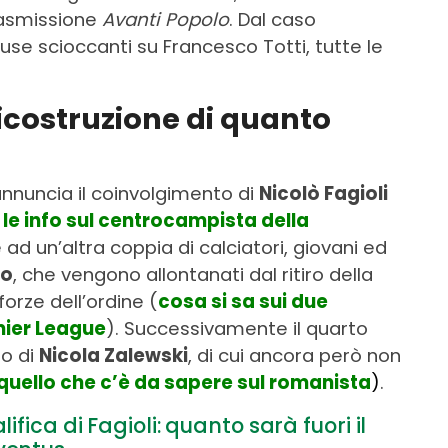
rasmissione
Avanti Popolo
. Dal caso
e scioccanti su Francesco Totti, tutte le
icostruzione di quanto
nnuncia il coinvolgimento di
Nicolò Fagioli
e le info sul centrocampista della
 ad un’altra coppia di calciatori, giovani ed
lo
, che vengono allontanati dal ritiro della
forze dell’ordine (
cosa si sa sui due
mier League
). Successivamente il quarto
lo di
Nicola Zalewski
, di cui ancora però non
 quello che c’è da sapere sul romanista
)
.
fica di Fagioli: quanto sarà fuori il