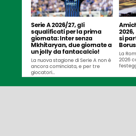
Serie A 2026/27, gli
Amich
squalificati per la prima
2026,
giornata: Inter senza
si par
Mkhitaryan, due giornate a
Borus
un jolly da fantacalcio!
La Roma
2026 co
La nuova stagione di Serie A non è
festegg
ancora cominciata, e per tre
giocatori...