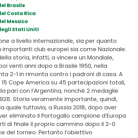
el Brasile
del Costa Rica
del Messico
egli Stati Uniti
ne a livello internazionale, sia per quanto
più importanti club europei sia come Nazionale.
lla storia, infatti, a vincere un Mondiale,
poi venti anni dopo a Brasile 1950, nella
nta 2-1 in rimonta contro i padroni di casa. A
 15 Cope America su 45 partecipazioni totali,
lla pari con l’Argentina, nonché 2 medaglie
 1928. Storia veramente importante, quindi,
a quale tuttavia, a Russia 2018, dopo aver
 aver eliminato il Portogallo campione d’Europa
rti di finale il proprio cammino dopo il 2-0
ice del torneo. Pertanto l’obiettivo