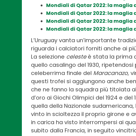
Mondiali di Qatar 2022: la maglia d
Mondiali di Qatar 2022: la maglia 
Mondiali di Qatar 2022: la maglia 
Mondiali di Qatar 2022: la maglia d
L’Uruguay vanta un’importante tradizio
riguarda i calciatori forniti anche ai 
La selezione
celeste
è stata la prima de
quello casalingo del 1930, ripetendosi 
celeberrima finale del
Maracanazo,
vi
questi trofei si aggiungono anche ben
che ne fanno la squadra più titolata a
d’oro ai Giochi Olimpici del 1924 e del
quella della Nazionale sudamericana, l
vinto in scioltezza il proprio girone e
in carica ha visto interrompersi ai qua
subito dalla Francia, in seguito vincitr