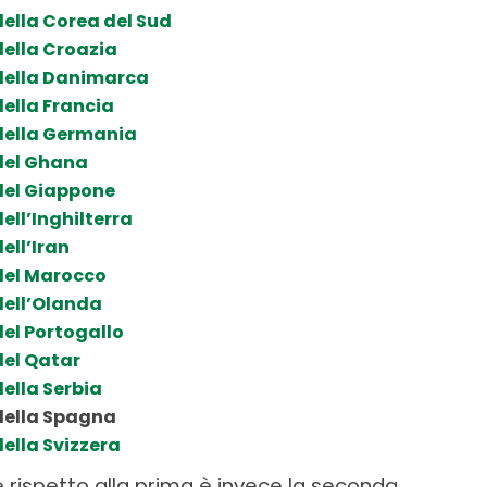
della Corea del Sud
della Croazia
 della Danimarca
della Francia
 della Germania
 del Ghana
 del Giappone
ell’Inghilterra
ell’Iran
 del Marocco
dell’Olanda
del Portogallo
del Qatar
della Serbia
 della Spagna
della Svizzera
 rispetto alla prima è invece la seconda