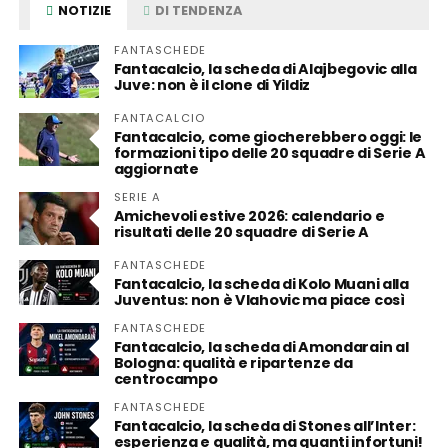
NOTIZIE
DI TENDENZA
FANTASCHEDE
Fantacalcio, la scheda di Alajbegovic alla
Juve: non è il clone di Yildiz
FANTACALCIO
Fantacalcio, come giocherebbero oggi: le
formazioni tipo delle 20 squadre di Serie A
aggiornate
SERIE A
Amichevoli estive 2026: calendario e
risultati delle 20 squadre di Serie A
FANTASCHEDE
Fantacalcio, la scheda di Kolo Muani alla
Juventus: non è Vlahovic ma piace così
FANTASCHEDE
Fantacalcio, la scheda di Amondarain al
Bologna: qualità e ripartenze da
centrocampo
FANTASCHEDE
Fantacalcio, la scheda di Stones all’Inter:
esperienza e qualità, ma quanti infortuni!