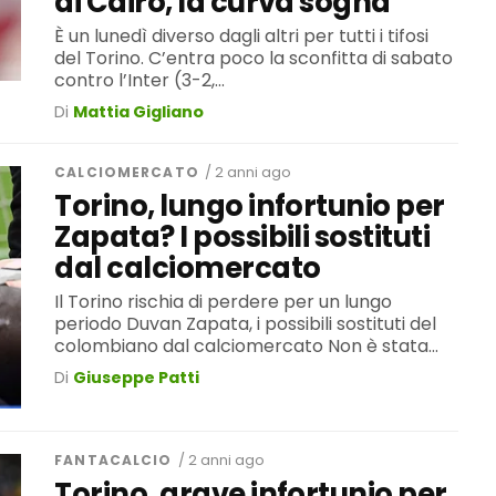
di Cairo, la curva sogna
È un lunedì diverso dagli altri per tutti i tifosi
del Torino. C’entra poco la sconfitta di sabato
contro l’Inter (3-2,...
Di
Mattia Gigliano
CALCIOMERCATO
/ 2 anni ago
Torino, lungo infortunio per
Zapata? I possibili sostituti
dal calciomercato
Il Torino rischia di perdere per un lungo
periodo Duvan Zapata, i possibili sostituti del
colombiano dal calciomercato Non è stata...
Di
Giuseppe Patti
FANTACALCIO
/ 2 anni ago
Torino, grave infortunio per