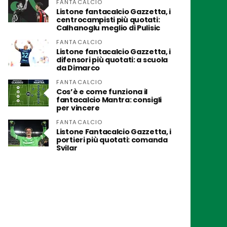
FANTACALCIO
Listone fantacalcio Gazzetta, i
centrocampisti più quotati:
Calhanoglu meglio di Pulisic
FANTACALCIO
Listone fantacalcio Gazzetta, i
difensori più quotati: a scuola
da Dimarco
FANTACALCIO
Cos’è e come funziona il
fantacalcio Mantra: consigli
per vincere
FANTACALCIO
Listone Fantacalcio Gazzetta, i
portieri più quotati: comanda
Svilar