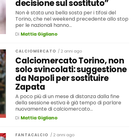
decisione sul sostituto”
Non è stata una bella sosta per i tifosi del
Torino, che nel weekend precedente allo stop
per le nazionali hanno...
Di
Mattia Gigliano
CALCIOMERCATO
/ 2 anni ago
Calciomercato Torino, non
solo svincolati: suggestione
da Napoli per sostituire
Zapata
A poco più di un mese di distanza dalla fine
della sessione estiva è già tempo di parlare
nuovamente di calciomercato...
Di
Mattia Gigliano
FANTACALCIO
/ 2 anni ago