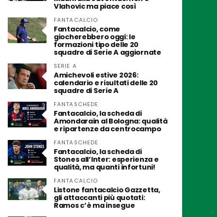
Vlahovic ma piace così
FANTACALCIO
Fantacalcio, come
giocherebbero oggi: le
formazioni tipo delle 20
squadre di Serie A aggiornate
SERIE A
Amichevoli estive 2026:
calendario e risultati delle 20
squadre di Serie A
FANTASCHEDE
Fantacalcio, la scheda di
Amondarain al Bologna: qualità
e ripartenze da centrocampo
FANTASCHEDE
Fantacalcio, la scheda di
Stones all’Inter: esperienza e
qualità, ma quanti infortuni!
FANTACALCIO
Listone fantacalcio Gazzetta,
gli attaccanti più quotati:
Ramos c’è ma insegue