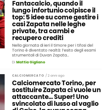
Fantacalcio, quando il
lungo infortunio colpisce il
top: 5 idee su come gestire i
casi Zapata nelle leghe
private, tra cambi e
recupero crediti
Nella giornata di ieri il timore per i tifosi del
Torino è diventato realtà: l’esito degli esami
strumentali di Duvan Zapata...
Di
Mattia Gigliano
CALCIOMERCATO
/ 2 anni ago
Calciomercato Torino, per
sostituire Zapata ci vuole un
attaccante… Super! Uno
svincolato di lusso al vaglio