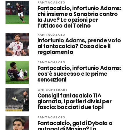
FANTACALCIO
Fantacalcio, infortunio Adams:
chi insieme a Sanabria contro
la Juve? Le opzioni per
l’attacco del Torino
FANTACALCIO
Infortunio Adams, prende voto
al fantacalcio? Cosa dice il
regolamento
FANTACALCIO
Fantacalcio, infortunio Adams:
cos’è successo e le prime
sensazioni
CHI SCHIERARE
Consigli fantacalcio 11^
giornata, i portieri divisi per
fascia: bocciati due top!
FANTACALCIO
Fantacalcio, gol di Dybala o
autogol di Masina? La