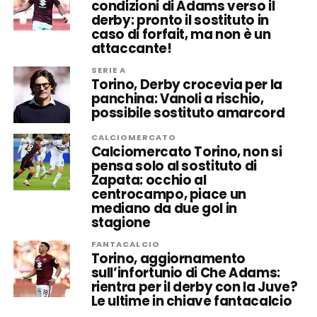
condizioni di Adams verso il
derby: pronto il sostituto in
caso di forfait, ma non è un
attaccante!
SERIE A
Torino, Derby crocevia per la
panchina: Vanoli a rischio,
possibile sostituto amarcord
CALCIOMERCATO
Calciomercato Torino, non si
pensa solo al sostituto di
Zapata: occhio al
centrocampo, piace un
mediano da due gol in
stagione
FANTACALCIO
Torino, aggiornamento
sull’infortunio di Che Adams:
rientra per il derby con la Juve?
Le ultime in chiave fantacalcio