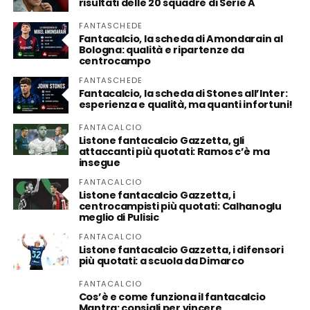
risultati delle 20 squadre di Serie A
FANTASCHEDE
Fantacalcio, la scheda di Amondarain al
Bologna: qualità e ripartenze da
centrocampo
FANTASCHEDE
Fantacalcio, la scheda di Stones all’Inter:
esperienza e qualità, ma quanti infortuni!
FANTACALCIO
Listone fantacalcio Gazzetta, gli
attaccanti più quotati: Ramos c’è ma
insegue
FANTACALCIO
Listone fantacalcio Gazzetta, i
centrocampisti più quotati: Calhanoglu
meglio di Pulisic
FANTACALCIO
Listone fantacalcio Gazzetta, i difensori
più quotati: a scuola da Dimarco
FANTACALCIO
Cos’è e come funziona il fantacalcio
Mantra: consigli per vincere