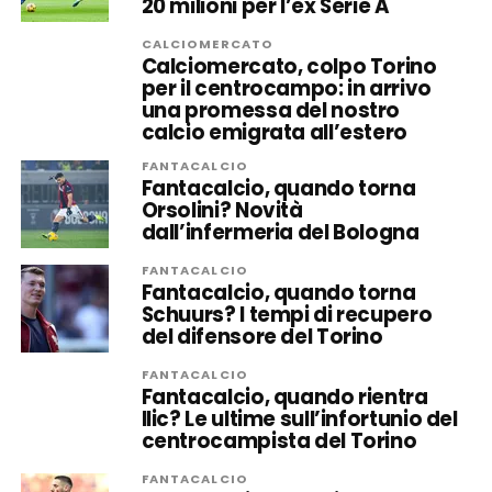
20 milioni per l’ex Serie A
CALCIOMERCATO
Calciomercato, colpo Torino
per il centrocampo: in arrivo
una promessa del nostro
calcio emigrata all’estero
FANTACALCIO
Fantacalcio, quando torna
Orsolini? Novità
dall’infermeria del Bologna
FANTACALCIO
Fantacalcio, quando torna
Schuurs? I tempi di recupero
del difensore del Torino
FANTACALCIO
Fantacalcio, quando rientra
Ilic? Le ultime sull’infortunio del
centrocampista del Torino
FANTACALCIO