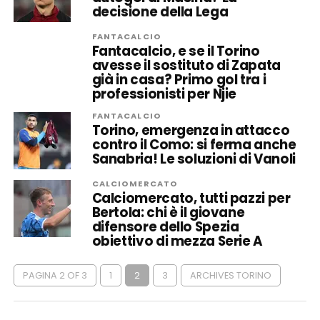
decisione della Lega
FANTACALCIO
Fantacalcio, e se il Torino
avesse il sostituto di Zapata
già in casa? Primo gol tra i
professionisti per Njie
FANTACALCIO
Torino, emergenza in attacco
contro il Como: si ferma anche
Sanabria! Le soluzioni di Vanoli
CALCIOMERCATO
Calciomercato, tutti pazzi per
Bertola: chi è il giovane
difensore dello Spezia
obiettivo di mezza Serie A
PAGINA 2 OF 3
1
2
3
ARCHIVES TORINO