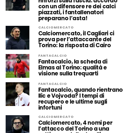
rinforzi sulla fascia: accordo
con un difensore re dei calci
piazzati, i fantallenatori
preparano l’asta!
CALCIOMERCATO
Calciomercato, il Cagliari ci
prova per l’attaccante del
Torino: la risposta di Cairo
FANTACALCIO
Fantacalcio, la scheda di
Elmas al Torino: qualità e
visione sulla trequarti
FANTACALCIO
Fantacalcio, quando rientrano
Ilic e Vojvoda? I tempi di
recupero e le ultime sugli
infortuni
CALCIOMERCATO
Calciomercato, 4 nomi per
l’attacco del Torino a una