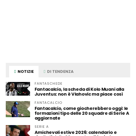
NOTIZIE
DI TENDENZA
FANTASCHEDE
Fantacalcio, la scheda di Kolo Muani alla
Juventus: non è Vlahovic ma piace così
FANTACALCIO
Fantacalcio, come giocherebbero oggi: le
formazioni tipo delle 20 squadre di Serie A
aggiornate
SERIE A
Amichevoli estive 2026: calendario e