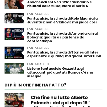
Amichevoli estive 2026: calendario e
risultati delle 20 squadre di Serie A
FANTASCHEDE
Fantacalcio, la scheda di Kolo Muani alla
Juventus: non è Vlahovic ma piace così
FANTASCHEDE
Fantacalcio, la scheda di Amondarain al
Bologna: qualità e ripartenze da
centrocampo
FANTASCHEDE
Fantacalcio, la scheda di Stones all’Inter:
esperienza e qualità, ma quanti infortuni!
FANTACALCIO
Listone fantacalcio Gazzetta, gli
attaccanti più quotati: Ramos c’è ma
insegue
DI PIÙ IN CHE FINE HA FATTO?
Che fine ha fatto Alberto
Paloschi: dal gol dopo 18″