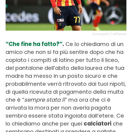
Iconsport / LaPresse
“Che fine ha fatto?”
.
Ce lo chiediamo di un
amico che non si fa più sentire dopo che ha
copiato i compiti di latino per tutto il liceo,
del pantalone dell’abito della laurea che tua
madre ha messo in un posto sicuro e che
probabilmente verrà ritrovato dai tuoi nipoti,
di quella ricevuta di pagamento della multa
che è “
sempre stata lì
” ma ora che ci è
arrivata la mora per non averla pagata
sembra essere stata ingoiata dall’etere. Ce
lo chiediamo anche per quei
calciatori
che
sembrano destinati a prendere a pallate