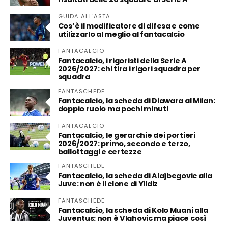
GUIDA ALL'ASTA
Cos’è il modificatore di difesa e come
utilizzarlo al meglio al fantacalcio
FANTACALCIO
Fantacalcio, i rigoristi della Serie A
2026/2027: chi tira i rigori squadra per
squadra
FANTASCHEDE
Fantacalcio, la scheda di Diawara al Milan:
doppio ruolo ma pochi minuti
FANTACALCIO
Fantacalcio, le gerarchie dei portieri
2026/2027: primo, secondo e terzo,
ballottaggi e certezze
FANTASCHEDE
Fantacalcio, la scheda di Alajbegovic alla
Juve: non è il clone di Yildiz
FANTASCHEDE
Fantacalcio, la scheda di Kolo Muani alla
Juventus: non è Vlahovic ma piace così