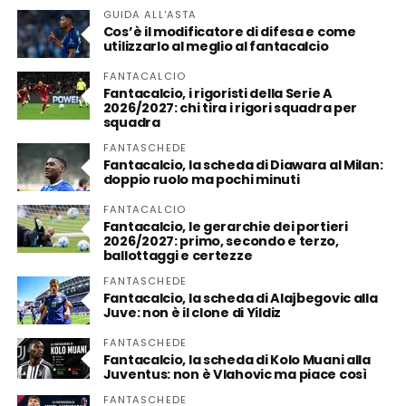
GUIDA ALL'ASTA
Cos’è il modificatore di difesa e come
utilizzarlo al meglio al fantacalcio
FANTACALCIO
Fantacalcio, i rigoristi della Serie A
2026/2027: chi tira i rigori squadra per
squadra
FANTASCHEDE
Fantacalcio, la scheda di Diawara al Milan:
doppio ruolo ma pochi minuti
FANTACALCIO
Fantacalcio, le gerarchie dei portieri
2026/2027: primo, secondo e terzo,
ballottaggi e certezze
FANTASCHEDE
Fantacalcio, la scheda di Alajbegovic alla
Juve: non è il clone di Yildiz
FANTASCHEDE
Fantacalcio, la scheda di Kolo Muani alla
Juventus: non è Vlahovic ma piace così
FANTASCHEDE